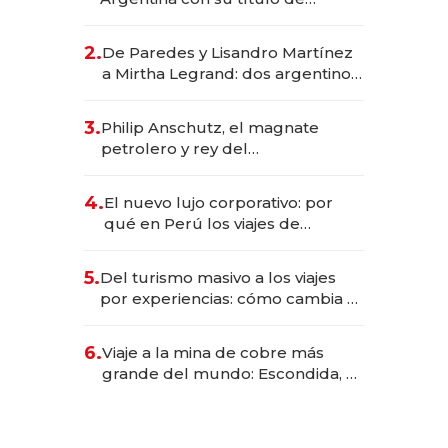
abogado y construyó un imperio
gastronómico que revoluciona
2.
De Paredes y Lisandro Martínez
las marcas "fast premium"
a Mirtha Legrand: dos argentinos
impulsan el negocio del wellness
deportivo y el cuidado corporal
3.
Philip Anschutz, el magnate
petrolero y rey del
entretenimiento que va por la
licitación de Tecnópolis junto a
4.
El nuevo lujo corporativo: por
Fénix
qué en Perú los viajes de
negocios dejan de ser reuniones
para convertirse en experiencias
5.
Del turismo masivo a los viajes
transformadoras
por experiencias: cómo cambia el
negocio de la asistencia al viajero
6.
Viaje a la mina de cobre más
grande del mundo: Escondida, el
gigante chileno que exporta US$
14.000 millones anuales