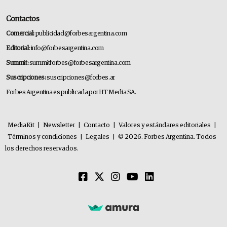
Contactos
Comercial:
publicidad@forbesargentina.com
Editorial:
info@forbesargentina.com
Summit:
summitforbes@forbesargentina.com
Suscripciones:
suscripciones@forbes.ar
Forbes Argentina es publicada por HT Media SA.
MediaKit
|
Newsletter
|
Contacto
|
Valores y estándares editoriales
|
Términos y condiciones
|
Legales
|
© 2026. Forbes Argentina. Todos
los derechos reservados.