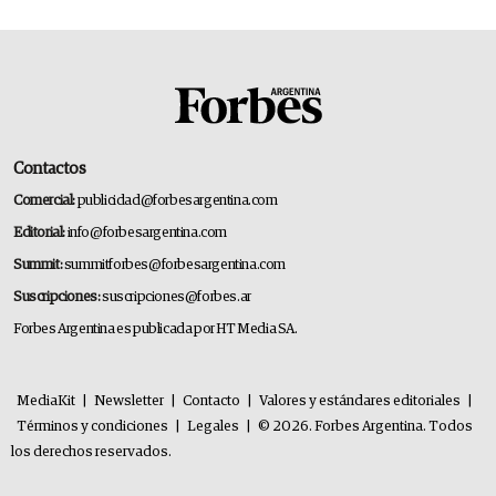
Contactos
Comercial:
publicidad@forbesargentina.com
Editorial:
info@forbesargentina.com
Summit:
summitforbes@forbesargentina.com
Suscripciones:
suscripciones@forbes.ar
Forbes Argentina es publicada por HT Media SA.
MediaKit
|
Newsletter
|
Contacto
|
Valores y estándares editoriales
|
Términos y condiciones
|
Legales
|
© 2026. Forbes Argentina. Todos
los derechos reservados.