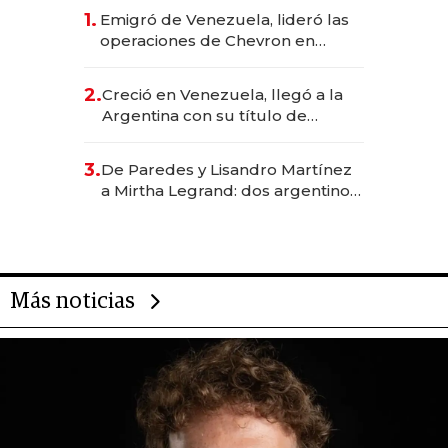
1.
Emigró de Venezuela, lideró las
operaciones de Chevron en
EE.UU. y hoy es la única mujer
CEO en Vaca Muerta
2.
Creció en Venezuela, llegó a la
Argentina con su título de
abogado y construyó un imperio
gastronómico que revoluciona
3.
De Paredes y Lisandro Martínez
las marcas "fast premium"
a Mirtha Legrand: dos argentinos
impulsan el negocio del wellness
deportivo y el cuidado corporal
Más noticias