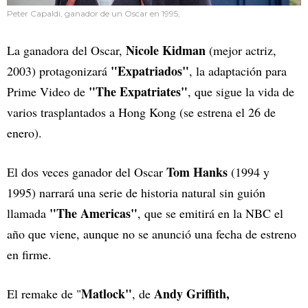
Peter Capaldi, ganador de un Oscar en 1995,
Nicole Kidman
La ganadora del Oscar,
(mejor actriz,
"Expatriados"
2003) protagonizará
, la adaptación para
"The Expatriates"
Prime Video de
, que sigue la vida de
varios trasplantados a Hong Kong (se estrena el 26 de
enero).
Tom Hanks
El dos veces ganador del Oscar
(1994 y
1995) narrará una serie de historia natural sin guión
"The Americas"
llamada
, que se emitirá en la NBC el
año que viene, aunque no se anunció una fecha de estreno
en firme.
Matlock"
Andy Griffith,
El remake de "
, de