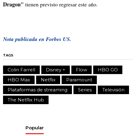
Dragon"
tienen previsto regresar este año.
Nota publicada en Forbes US.
TAGS
Colin Farrell
Disney +
Flow
HBO GO
HBO Max
Netflix
Paramount
Plataformas de streaming
Series
Televisión
The Netflix Hub
Popular