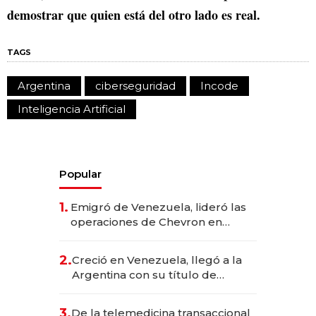
demostrar que quien está del otro lado es real.
TAGS
Argentina
ciberseguridad
Incode
Inteligencia Artificial
Popular
1.
Emigró de Venezuela, lideró las
operaciones de Chevron en
EE.UU. y hoy es la única mujer
CEO en Vaca Muerta
2.
Creció en Venezuela, llegó a la
Argentina con su título de
abogado y construyó un imperio
gastronómico que revoluciona
3.
De la telemedicina transaccional