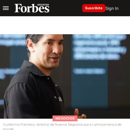
Sign In
Suscribite
NEGOCIOS
Guillermo Pacheco, director de Nuevos Negocios para Latinoamérica de
Incode