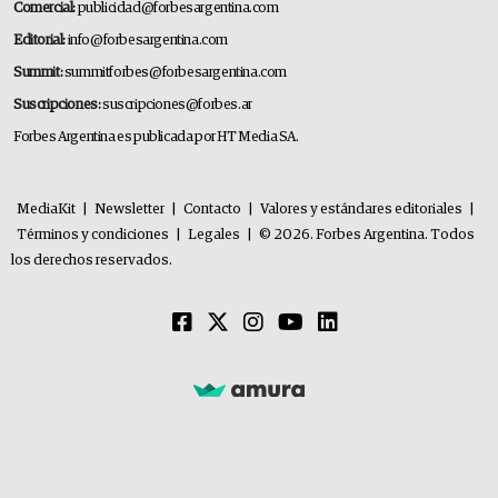
Comercial:
publicidad@forbesargentina.com
Editorial:
info@forbesargentina.com
Summit:
summitforbes@forbesargentina.com
Suscripciones:
suscripciones@forbes.ar
Forbes Argentina es publicada por HT Media SA.
MediaKit
|
Newsletter
|
Contacto
|
Valores y estándares editoriales
|
Términos y condiciones
|
Legales
|
© 2026. Forbes Argentina. Todos
los derechos reservados.