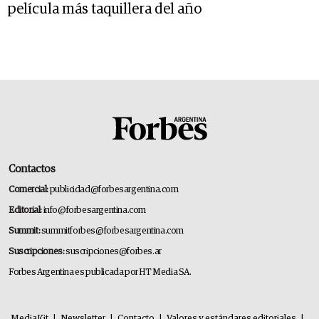
película más taquillera del año
Contactos
Comercial:
publicidad@forbesargentina.com
Editorial:
info@forbesargentina.com
Summit:
summitforbes@forbesargentina.com
Suscripciones:
suscripciones@forbes.ar
Forbes Argentina es publicada por HT Media SA.
MediaKit
|
Newsletter
|
Contacto
|
Valores y estándares editoriales
|