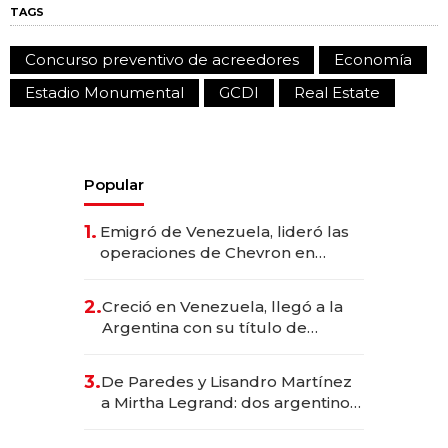
TAGS
Concurso preventivo de acreedores
Economía
Estadio Monumental
GCDI
Real Estate
Popular
1.
Emigró de Venezuela, lideró las
operaciones de Chevron en
EE.UU. y hoy es la única mujer
CEO en Vaca Muerta
2.
Creció en Venezuela, llegó a la
Argentina con su título de
abogado y construyó un imperio
gastronómico que revoluciona
3.
De Paredes y Lisandro Martínez
las marcas "fast premium"
a Mirtha Legrand: dos argentinos
impulsan el negocio del wellness
deportivo y el cuidado corporal