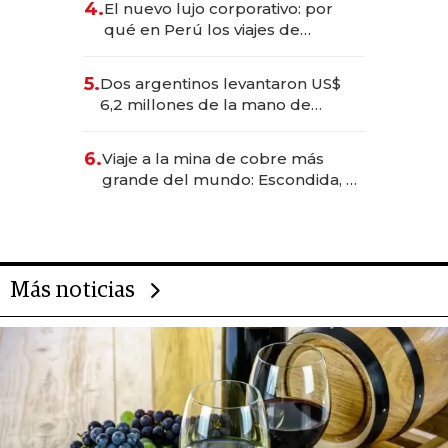
4.
El nuevo lujo corporativo: por
qué en Perú los viajes de
negocios dejan de ser reuniones
para convertirse en experiencias
5.
Dos argentinos levantaron US$
transformadoras
6,2 millones de la mano de
Rauch, Englebienne y Woloski
6.
Viaje a la mina de cobre más
grande del mundo: Escondida, el
gigante chileno que exporta US$
14.000 millones anuales
Más noticias