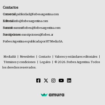
Contactos
Comercial:
publicidad@forbesargentina.com
Editorial:
info@forbesargentina.com
Summit:
summitforbes@forbesargentina.com
Suscripciones:
suscripciones@forbes.ar
Forbes Argentina es publicada por HT Media SA.
MediaKit
|
Newsletter
|
Contacto
|
Valores y estándares editoriales
|
Términos y condiciones
|
Legales
|
© 2026. Forbes Argentina. Todos
los derechos reservados.