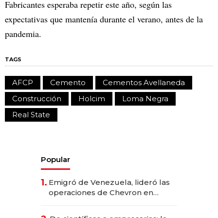
Fabricantes esperaba repetir este año, según las
expectativas que mantenía durante el verano, antes de la
pandemia.
TAGS
AFCP
Cemento
Cementos Avellaneda
Construcción
Holcim
Loma Negra
Real State
Popular
1.
Emigró de Venezuela, lideró las
operaciones de Chevron en
EE.UU. y hoy es la única mujer
CEO en Vaca Muerta