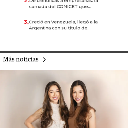
2.
De científicas a empresarias: la
camada del CONICET que
levantó más de US$ 40 millones
para fundar startups biotech
3.
Creció en Venezuela, llegó a la
Argentina con su título de
abogado y construyó un imperio
gastronómico que revoluciona
las marcas "fast premium"
Más noticias