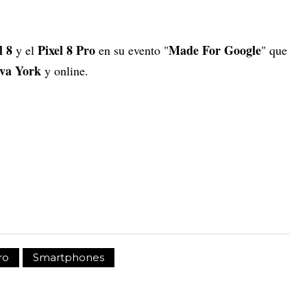
l 8
Pixel 8 Pro
Made For Google
y el
en su evento "
" que
va York
y online.
ro
Smartphones