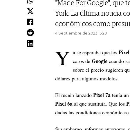
"Made For Google", que t
York. La última noticia c
económicos como presum
4 Septiembre de 2023 15.20
Y
Pixel
a se esperaba que los
Google
caros de
cuando sal
sobre el precio sugieren q
dólares para algunos modelos.
Pixel 7a
El recién lanzado
tenía un 
Pixel 6a
Pi
al que sustituía. Que los
dadas las condiciones económicas ac
Sin embargo, informes anteriores, 