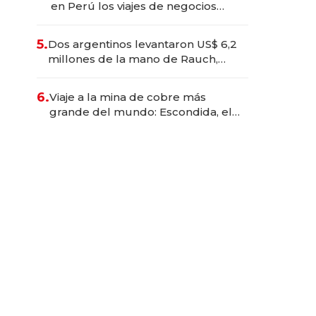
en Perú los viajes de negocios
dejan de ser reuniones para
convertirse en experiencias
5.
Dos argentinos levantaron US$ 6,2
transformadoras
millones de la mano de Rauch,
Englebienne y Woloski
6.
Viaje a la mina de cobre más
grande del mundo: Escondida, el
gigante chileno que exporta US$
14.000 millones anuales