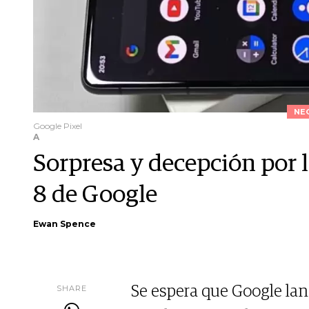
NE
Google Pixel
A
Sorpresa y decepción por l
8 de Google
Ewan Spence
SHARE
Se espera que Google lanc