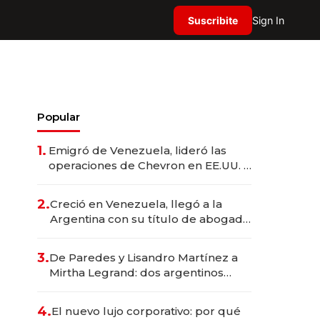
Suscribite
Sign In
Popular
1.
Emigró de Venezuela, lideró las
operaciones de Chevron en EE.UU. y
hoy es la única mujer CEO en Vaca
Muerta
2.
Creció en Venezuela, llegó a la
Argentina con su título de abogado
y construyó un imperio
gastronómico que revoluciona las
3.
De Paredes y Lisandro Martínez a
marcas "fast premium"
Mirtha Legrand: dos argentinos
impulsan el negocio del wellness
deportivo y el cuidado corporal
4.
El nuevo lujo corporativo: por qué