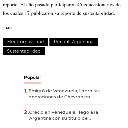
reporte. El año pasado participaron 45 concesionarios de
los cuales 17 publicaron su reporte de sustentabilidad.
TAGS
Electromovilidad
Renault Argentina
Sustentabilidad
Popular
1.
Emigró de Venezuela, lideró las
operaciones de Chevron en
EE.UU. y hoy es la única mujer
CEO en Vaca Muerta
2.
Creció en Venezuela, llegó a la
Argentina con su título de
abogado y construyó un imperio