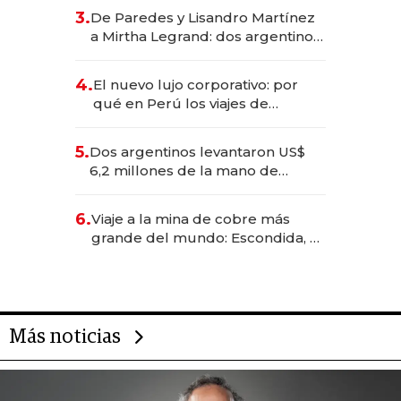
gastronómico que revoluciona
3.
De Paredes y Lisandro Martínez
las marcas "fast premium"
a Mirtha Legrand: dos argentinos
impulsan el negocio del wellness
deportivo y el cuidado corporal
4.
El nuevo lujo corporativo: por
qué en Perú los viajes de
negocios dejan de ser reuniones
para convertirse en experiencias
5.
Dos argentinos levantaron US$
transformadoras
6,2 millones de la mano de
Rauch, Englebienne y Woloski
6.
Viaje a la mina de cobre más
grande del mundo: Escondida, el
gigante chileno que exporta US$
14.000 millones anuales
Más noticias