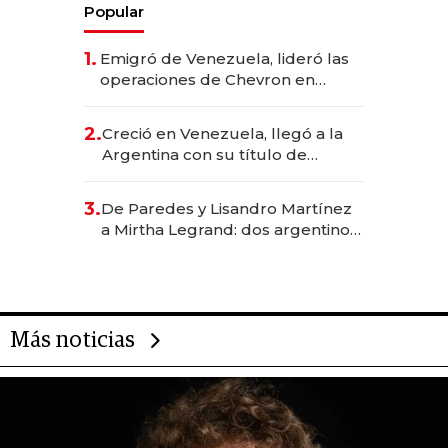
Popular
1.
Emigró de Venezuela, lideró las
operaciones de Chevron en
EE.UU. y hoy es la única mujer
CEO en Vaca Muerta
2.
Creció en Venezuela, llegó a la
Argentina con su título de
abogado y construyó un imperio
gastronómico que revoluciona
3.
De Paredes y Lisandro Martínez
las marcas "fast premium"
a Mirtha Legrand: dos argentinos
impulsan el negocio del wellness
deportivo y el cuidado corporal
Más noticias