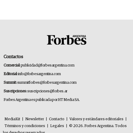
Contactos
Comercial:
publicidad@forbesargentina.com
Editorial:
info@forbesargentina.com
Summit:
summitforbes@forbesargentina.com
Suscripciones:
suscripciones@forbes.ar
Forbes Argentina es publicada por HT Media SA.
MediaKit
|
Newsletter
|
Contacto
|
Valores y estándares editoriales
|
Términos y condiciones
|
Legales
|
© 2026. Forbes Argentina. Todos
los derechos reservados.