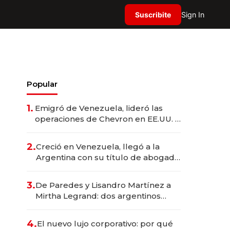
Suscribite
Sign In
Popular
1.
Emigró de Venezuela, lideró las
operaciones de Chevron en EE.UU. y
hoy es la única mujer CEO en Vaca
Muerta
2.
Creció en Venezuela, llegó a la
Argentina con su título de abogado
y construyó un imperio
gastronómico que revoluciona las
3.
De Paredes y Lisandro Martínez a
marcas "fast premium"
Mirtha Legrand: dos argentinos
impulsan el negocio del wellness
deportivo y el cuidado corporal
4.
El nuevo lujo corporativo: por qué