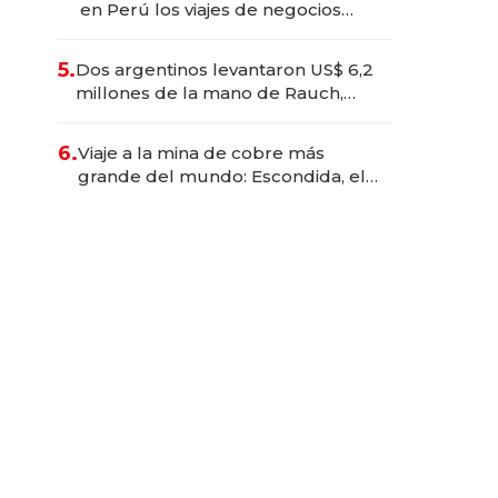
en Perú los viajes de negocios
dejan de ser reuniones para
convertirse en experiencias
5.
Dos argentinos levantaron US$ 6,2
transformadoras
millones de la mano de Rauch,
Englebienne y Woloski
6.
Viaje a la mina de cobre más
grande del mundo: Escondida, el
gigante chileno que exporta US$
14.000 millones anuales