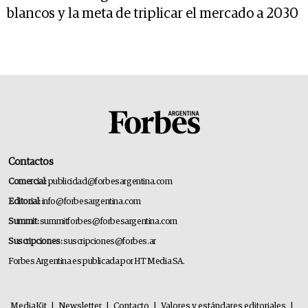
blancos y la meta de triplicar el mercado a 2030
Contactos
Comercial:
publicidad@forbesargentina.com
Editorial:
info@forbesargentina.com
Summit:
summitforbes@forbesargentina.com
Suscripciones:
suscripciones@forbes.ar
Forbes Argentina es publicada por HT Media SA.
MediaKit
|
Newsletter
|
Contacto
|
Valores y estándares editoriales
|