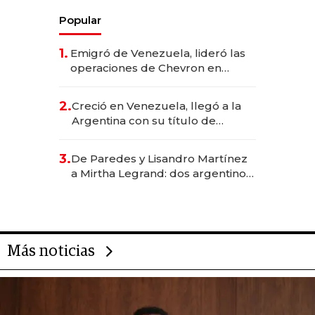
Popular
1.
Emigró de Venezuela, lideró las
operaciones de Chevron en
EE.UU. y hoy es la única mujer
CEO en Vaca Muerta
2.
Creció en Venezuela, llegó a la
Argentina con su título de
abogado y construyó un imperio
gastronómico que revoluciona
3.
De Paredes y Lisandro Martínez
las marcas "fast premium"
a Mirtha Legrand: dos argentinos
impulsan el negocio del wellness
deportivo y el cuidado corporal
Más noticias