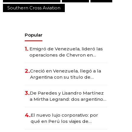
Southern Cross Aviation
Popular
1.
Emigró de Venezuela, lideró las
operaciones de Chevron en
EE.UU. y hoy es la única mujer
CEO en Vaca Muerta
2.
Creció en Venezuela, llegó a la
Argentina con su título de
abogado y construyó un imperio
gastronómico que revoluciona
3.
De Paredes y Lisandro Martínez
las marcas "fast premium"
a Mirtha Legrand: dos argentinos
impulsan el negocio del wellness
deportivo y el cuidado corporal
4.
El nuevo lujo corporativo: por
qué en Perú los viajes de
negocios dejan de ser reuniones