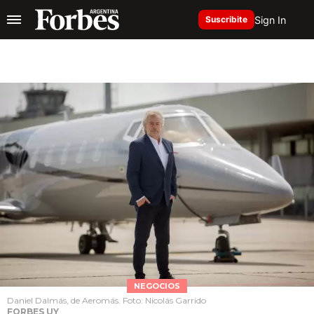
Sign In
Suscribite
NEGOCIOS
Daniel Dalmás, de Aeromás. Foto: Nicolás Garrido
FORBES UY