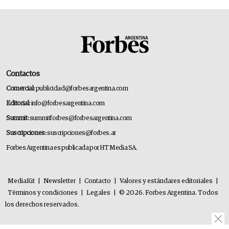
Contactos
Comercial:
publicidad@forbesargentina.com
Editorial:
info@forbesargentina.com
Summit:
summitforbes@forbesargentina.com
Suscripciones:
suscripciones@forbes.ar
Forbes Argentina es publicada por HT Media SA.
MediaKit
|
Newsletter
|
Contacto
|
Valores y estándares editoriales
|
Términos y condiciones
|
Legales
|
© 2026. Forbes Argentina. Todos
los derechos reservados.