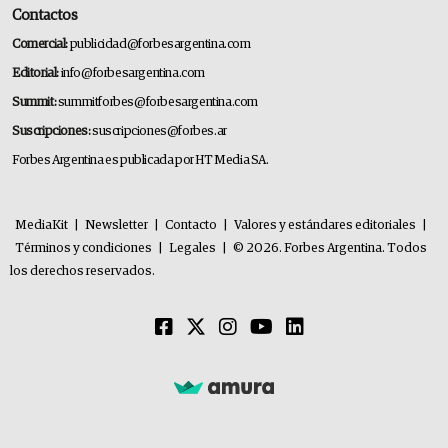
Contactos
Comercial:
publicidad@forbesargentina.com
Editorial:
info@forbesargentina.com
Summit:
summitforbes@forbesargentina.com
Suscripciones:
suscripciones@forbes.ar
Forbes Argentina es publicada por HT Media SA.
MediaKit
|
Newsletter
|
Contacto
|
Valores y estándares editoriales
|
Términos y condiciones
|
Legales
|
© 2026. Forbes Argentina. Todos
los derechos reservados.