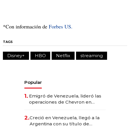
*Con información de
Forbes US.
TAGS
Disney+
HBO
Netflix
streaming
Popular
1.
Emigró de Venezuela, lideró las
operaciones de Chevron en
EE.UU. y hoy es la única mujer
CEO en Vaca Muerta
2.
Creció en Venezuela, llegó a la
Argentina con su título de
abogado y construyó un imperio