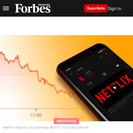
Sign In
Suscribite
NEGOCIOS
Netflix reportó una pérdida de 970 mil suscriptores
.