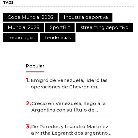
TAGS
Copa Mundial 2026
Industria deportiva
Mundial 2026
SportBiz
streaming deportivo
Tecnología
Tendencias
Popular
1.
Emigró de Venezuela, lideró las
operaciones de Chevron en
EE.UU. y hoy es la única mujer
CEO en Vaca Muerta
2.
Creció en Venezuela, llegó a la
Argentina con su título de
abogado y construyó un imperio
gastronómico que revoluciona
3.
De Paredes y Lisandro Martínez
las marcas "fast premium"
a Mirtha Legrand: dos argentinos