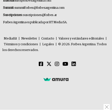
Editorial:
info@forbesargentina.com
Summit:
summitforbes@forbesargentina.com
Suscripciones:
suscripciones@forbes.ar
Forbes Argentina es publicada por HT Media SA.
MediaKit
|
Newsletter
|
Contacto
|
Valores y estándares editoriales
|
Términos y condiciones
|
Legales
|
© 2026. Forbes Argentina. Todos
los derechos reservados.