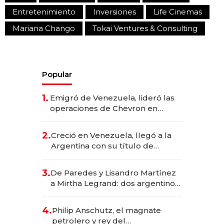
Entretenimiento
Inversiones
Life Cinemas
Mariana Chango
Tokai Ventures & Consulting
Popular
1.
Emigró de Venezuela, lideró las
operaciones de Chevron en
EE.UU. y hoy es la única mujer
CEO en Vaca Muerta
2.
Creció en Venezuela, llegó a la
Argentina con su título de
abogado y construyó un imperio
gastronómico que revoluciona
3.
De Paredes y Lisandro Martínez
las marcas "fast premium"
a Mirtha Legrand: dos argentinos
impulsan el negocio del wellness
deportivo y el cuidado corporal
4.
Philip Anschutz, el magnate
petrolero y rey del