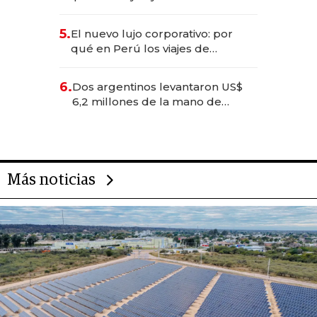
entretenimiento que va por la
licitación de Tecnópolis junto a
5.
El nuevo lujo corporativo: por
Fénix
qué en Perú los viajes de
negocios dejan de ser reuniones
para convertirse en experiencias
6.
Dos argentinos levantaron US$
transformadoras
6,2 millones de la mano de
Rauch, Englebienne y Woloski
Más noticias