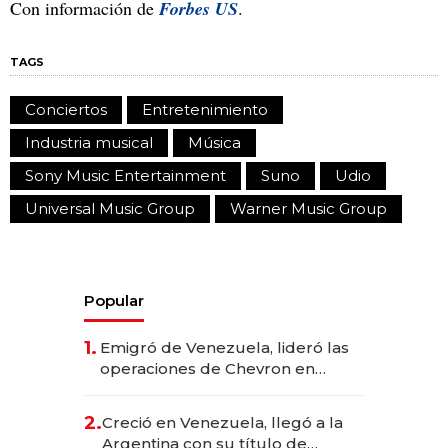
Con información de
Forbes US
.
TAGS
Conciertos
Entretenimiento
Industria musical
Música
Sony Music Entertainment
Suno
Udio
Universal Music Group
Warner Music Group
Popular
1.
Emigró de Venezuela, lideró las
operaciones de Chevron en
EE.UU. y hoy es la única mujer
CEO en Vaca Muerta
2.
Creció en Venezuela, llegó a la
Argentina con su título de