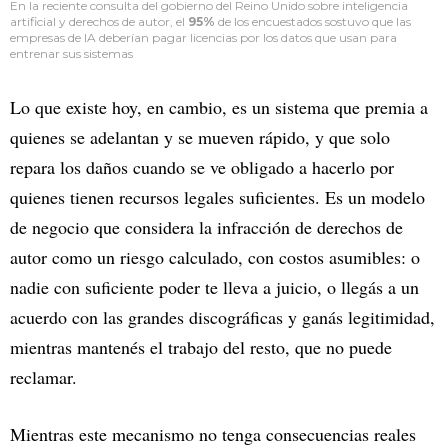
En la reciente consulta del gobierno del Reino Unido sobre inteligencia
artificial y derechos de autor, el
95%
de los encuestados sostuvo que las
empresas de IA deberían pagar licencias por los datos que usan para
entrenar sus sistemas
Lo que existe hoy, en cambio, es un sistema que premia a
quienes se adelantan y se mueven rápido, y que solo
repara los daños cuando se ve obligado a hacerlo por
quienes tienen recursos legales suficientes. Es un modelo
de negocio que considera la infracción de derechos de
autor como un riesgo calculado, con costos asumibles: o
nadie con suficiente poder te lleva a juicio, o llegás a un
acuerdo con las grandes discográficas y ganás legitimidad,
mientras mantenés el trabajo del resto, que no puede
reclamar.
Mientras este mecanismo no tenga consecuencias reales