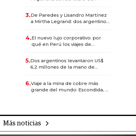
abogado y construyó un imperio
gastronómico que revoluciona
3.
De Paredes y Lisandro Martínez
las marcas "fast premium"
a Mirtha Legrand: dos argentinos
impulsan el negocio del wellness
deportivo y el cuidado corporal
4.
El nuevo lujo corporativo: por
qué en Perú los viajes de
negocios dejan de ser reuniones
para convertirse en experiencias
5.
Dos argentinos levantaron US$
transformadoras
6,2 millones de la mano de
Rauch, Englebienne y Woloski
6.
Viaje a la mina de cobre más
grande del mundo: Escondida, el
gigante chileno que exporta US$
14.000 millones anuales
Más noticias