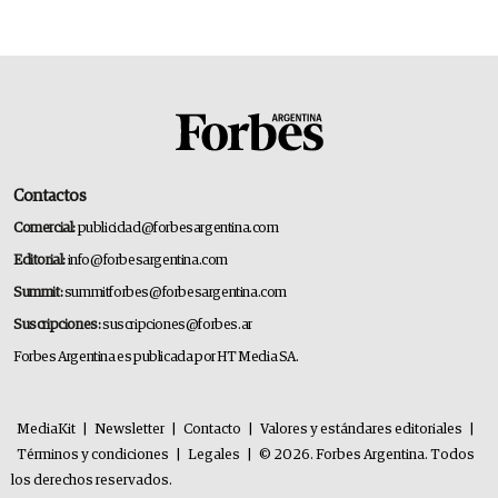
Contactos
Comercial:
publicidad@forbesargentina.com
Editorial:
info@forbesargentina.com
Summit:
summitforbes@forbesargentina.com
Suscripciones:
suscripciones@forbes.ar
Forbes Argentina es publicada por HT Media SA.
MediaKit
|
Newsletter
|
Contacto
|
Valores y estándares editoriales
|
Términos y condiciones
|
Legales
|
© 2026. Forbes Argentina. Todos
los derechos reservados.