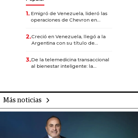
1.
Emigró de Venezuela, lideró las
operaciones de Chevron en
EE.UU. y hoy es la única mujer
CEO en Vaca Muerta
2.
Creció en Venezuela, llegó a la
Argentina con su título de
abogado y construyó un imperio
gastronómico que revoluciona
3.
De la telemedicina transaccional
las marcas "fast premium"
al bienestar inteligente: la
evolución de doc24 para
transformar a las organizaciones
Más noticias