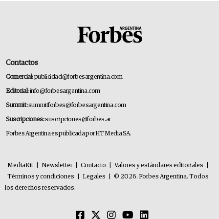
Contactos
Comercial:
publicidad@forbesargentina.com
Editorial:
info@forbesargentina.com
Summit:
summitforbes@forbesargentina.com
Suscripciones:
suscripciones@forbes.ar
Forbes Argentina es publicada por HT Media SA.
MediaKit
|
Newsletter
|
Contacto
|
Valores y estándares editoriales
|
Términos y condiciones
|
Legales
|
© 2026. Forbes Argentina. Todos
los derechos reservados.