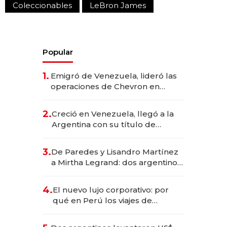
Coleccionables
LeBron James
Popular
1.
Emigró de Venezuela, lideró las
operaciones de Chevron en
EE.UU. y hoy es la única mujer
CEO en Vaca Muerta
2.
Creció en Venezuela, llegó a la
Argentina con su título de
abogado y construyó un imperio
gastronómico que revoluciona
3.
De Paredes y Lisandro Martínez
las marcas "fast premium"
a Mirtha Legrand: dos argentinos
impulsan el negocio del wellness
deportivo y el cuidado corporal
4.
El nuevo lujo corporativo: por
qué en Perú los viajes de
negocios dejan de ser reuniones
para convertirse en experiencias