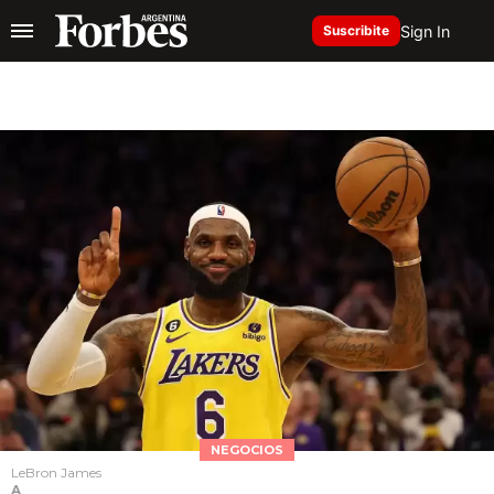
Sign In
Suscribite
NEGOCIOS
LeBron James
A