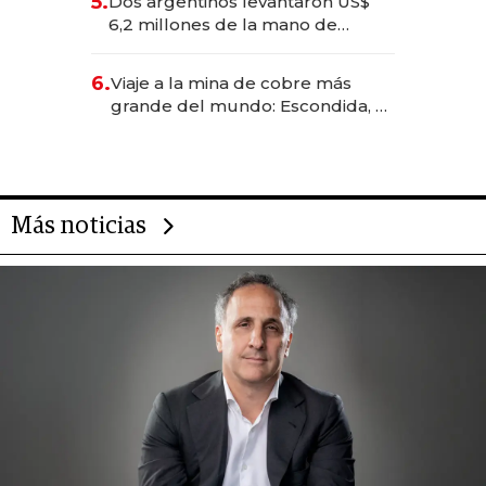
5.
Dos argentinos levantaron US$
transformadoras
6,2 millones de la mano de
Rauch, Englebienne y Woloski
6.
Viaje a la mina de cobre más
grande del mundo: Escondida, el
gigante chileno que exporta US$
14.000 millones anuales
Más noticias