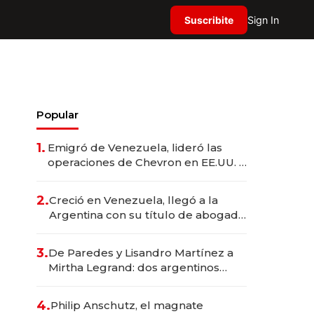
Suscribite
Sign In
Popular
1.
Emigró de Venezuela, lideró las
operaciones de Chevron en EE.UU. y
hoy es la única mujer CEO en Vaca
Muerta
2.
Creció en Venezuela, llegó a la
Argentina con su título de abogado
y construyó un imperio
gastronómico que revoluciona las
3.
De Paredes y Lisandro Martínez a
marcas "fast premium"
Mirtha Legrand: dos argentinos
impulsan el negocio del wellness
deportivo y el cuidado corporal
4.
Philip Anschutz, el magnate