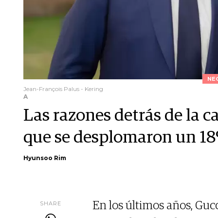
NE
Jean-François Palus - Kering
A
Las razones detrás de la c
que se desplomaron un 1
Hyunsoo Rim
SHARE
En los últimos años, Guc