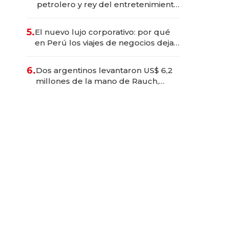
petrolero y rey del entretenimiento
que va por la licitación de
Tecnópolis junto a Fénix
5.
El nuevo lujo corporativo: por qué
en Perú los viajes de negocios dejan
de ser reuniones para convertirse
en experiencias transformadoras
6.
Dos argentinos levantaron US$ 6,2
millones de la mano de Rauch,
Englebienne y Woloski