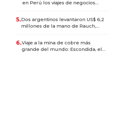
en Perú los viajes de negocios
dejan de ser reuniones para
convertirse en experiencias
5.
Dos argentinos levantaron US$ 6,2
transformadoras
millones de la mano de Rauch,
Englebienne y Woloski
6.
Viaje a la mina de cobre más
grande del mundo: Escondida, el
gigante chileno que exporta US$
14.000 millones anuales