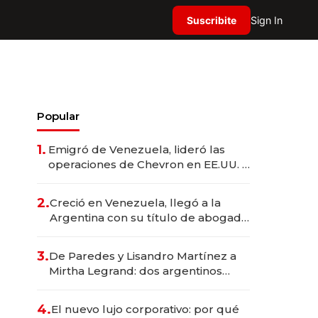
Suscribite
Sign In
Popular
1.
Emigró de Venezuela, lideró las
operaciones de Chevron en EE.UU. y
hoy es la única mujer CEO en Vaca
Muerta
2.
Creció en Venezuela, llegó a la
Argentina con su título de abogado
y construyó un imperio
gastronómico que revoluciona las
3.
De Paredes y Lisandro Martínez a
marcas "fast premium"
Mirtha Legrand: dos argentinos
impulsan el negocio del wellness
deportivo y el cuidado corporal
4.
El nuevo lujo corporativo: por qué