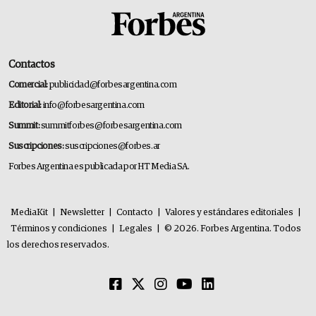
Contactos
Comercial:
publicidad@forbesargentina.com
Editorial:
info@forbesargentina.com
Summit:
summitforbes@forbesargentina.com
Suscripciones:
suscripciones@forbes.ar
Forbes Argentina es publicada por HT Media SA.
MediaKit
|
Newsletter
|
Contacto
|
Valores y estándares editoriales
|
Términos y condiciones
|
Legales
|
© 2026. Forbes Argentina. Todos
los derechos reservados.