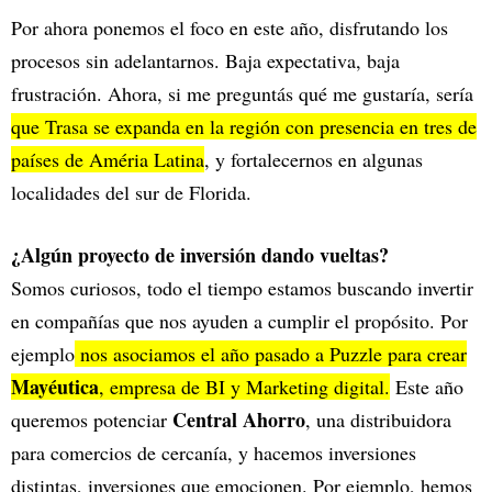
Por ahora ponemos el foco en este año, disfrutando los
procesos sin adelantarnos. Baja expectativa, baja
frustración. Ahora, si me preguntás qué me gustaría, sería
que Trasa se expanda en la región con presencia en tres de
países de Améria Latina
, y fortalecernos en algunas
localidades del sur de Florida.
¿Algún proyecto de inversión dando vueltas?
Somos curiosos, todo el tiempo estamos buscando invertir
en compañías que nos ayuden a cumplir el propósito. Por
ejemplo
nos asociamos el año pasado a Puzzle para crear
Mayéutica
, empresa de BI y Marketing digital.
Este año
Central Ahorro
queremos potenciar
, una distribuidora
para comercios de cercanía, y hacemos inversiones
distintas, inversiones que emocionen. Por ejemplo, hemos