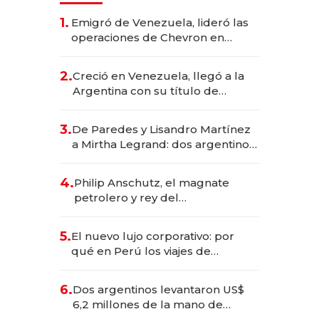
1.
Emigró de Venezuela, lideró las
operaciones de Chevron en
EE.UU. y hoy es la única mujer
CEO en Vaca Muerta
2.
Creció en Venezuela, llegó a la
Argentina con su título de
abogado y construyó un imperio
gastronómico que revoluciona
3.
De Paredes y Lisandro Martínez
las marcas "fast premium"
a Mirtha Legrand: dos argentinos
impulsan el negocio del wellness
deportivo y el cuidado corporal
4.
Philip Anschutz, el magnate
petrolero y rey del
entretenimiento que va por la
licitación de Tecnópolis junto a
5.
El nuevo lujo corporativo: por
Fénix
qué en Perú los viajes de
negocios dejan de ser reuniones
para convertirse en experiencias
6.
Dos argentinos levantaron US$
transformadoras
6,2 millones de la mano de