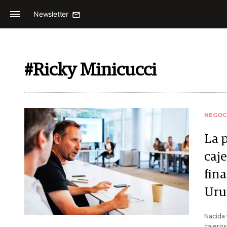
Newsletter
#Ricky Minicucci
NEGOC
La 
caje
fin
Uru
Nacida 
cajeros