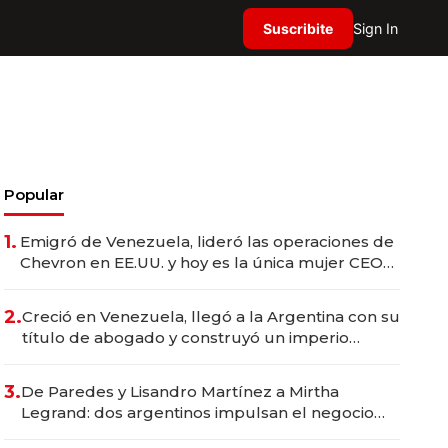
Suscribite
Sign In
Popular
1.
Emigró de Venezuela, lideró las operaciones de
Chevron en EE.UU. y hoy es la única mujer CEO
en Vaca Muerta
2.
Creció en Venezuela, llegó a la Argentina con su
título de abogado y construyó un imperio
gastronómico que revoluciona las marcas "fast
premium"
3.
De Paredes y Lisandro Martínez a Mirtha
Legrand: dos argentinos impulsan el negocio
del wellness deportivo y el cuidado corporal