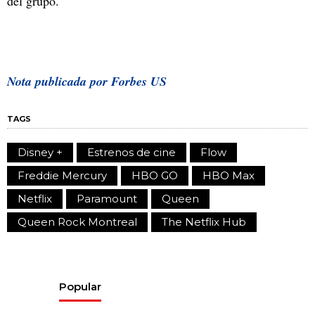
del grupo.
Nota publicada por Forbes US
TAGS
Disney +
Estrenos de cine
Flow
Freddie Mercury
HBO GO
HBO Max
Netflix
Paramount
Queen
Queen Rock Montreal
The Netflix Hub
Popular