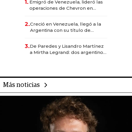
1.
Emigró de Venezuela, lideró las
operaciones de Chevron en
EE.UU. y hoy es la única mujer
CEO en Vaca Muerta
2.
Creció en Venezuela, llegó a la
Argentina con su título de
abogado y construyó un imperio
gastronómico que revoluciona
3.
De Paredes y Lisandro Martínez
las marcas "fast premium"
a Mirtha Legrand: dos argentinos
impulsan el negocio del wellness
deportivo y el cuidado corporal
Más noticias