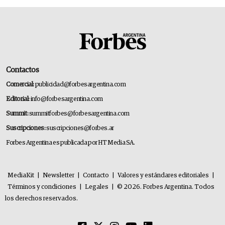
Contactos
Comercial:
publicidad@forbesargentina.com
Editorial:
info@forbesargentina.com
Summit:
summitforbes@forbesargentina.com
Suscripciones:
suscripciones@forbes.ar
Forbes Argentina es publicada por HT Media SA.
MediaKit
|
Newsletter
|
Contacto
|
Valores y estándares editoriales
|
Términos y condiciones
|
Legales
|
© 2026. Forbes Argentina. Todos
los derechos reservados.