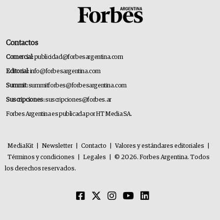
Contactos
Comercial:
publicidad@forbesargentina.com
Editorial:
info@forbesargentina.com
Summit:
summitforbes@forbesargentina.com
Suscripciones:
suscripciones@forbes.ar
Forbes Argentina es publicada por HT Media SA.
MediaKit
|
Newsletter
|
Contacto
|
Valores y estándares editoriales
|
Términos y condiciones
|
Legales
|
© 2026. Forbes Argentina. Todos
los derechos reservados.