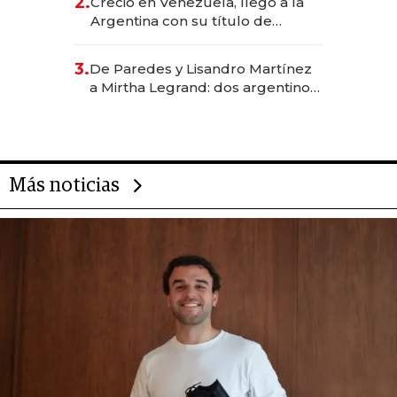
2.
Creció en Venezuela, llegó a la
Argentina con su título de
abogado y construyó un imperio
gastronómico que revoluciona
3.
De Paredes y Lisandro Martínez
las marcas "fast premium"
a Mirtha Legrand: dos argentinos
impulsan el negocio del wellness
deportivo y el cuidado corporal
Más noticias