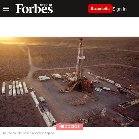
Sign In
Suscribite
NEGOCIOS
la-hora-de-los-brotes-negros