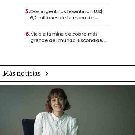
negocios dejan de ser reuniones
para convertirse en experiencias
5.
Dos argentinos levantaron US$
transformadoras
6,2 millones de la mano de
Rauch, Englebienne y Woloski
6.
Viaje a la mina de cobre más
grande del mundo: Escondida, el
gigante chileno que exporta US$
14.000 millones anuales
Más noticias