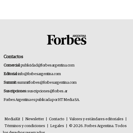
Contactos
Comercial:
publicidad@forbesargentina.com
Editorial:
info@forbesargentina.com
Summit:
summitforbes@forbesargentina.com
Suscripciones:
suscripciones@forbes.ar
Forbes Argentina es publicada por HT Media SA.
MediaKit
|
Newsletter
|
Contacto
|
Valores y estándares editoriales
|
Términos y condiciones
|
Legales
|
© 2026. Forbes Argentina. Todos
los derechos reservados.