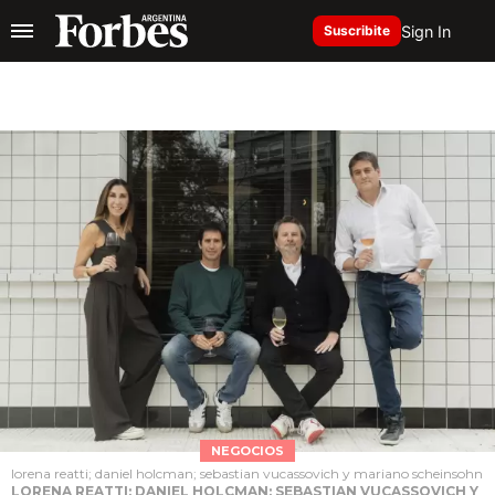
Sign In
Suscribite
NEGOCIOS
lorena reatti; daniel holcman; sebastian vucassovich y mariano scheinsohn
LORENA REATTI; DANIEL HOLCMAN; SEBASTIAN VUCASSOVICH Y