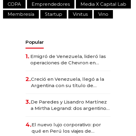
COPA
Emprendedores
Media X Capital Lab
Membresía
Startup
Vinitus
Vino
Popular
1.
Emigró de Venezuela, lideró las
operaciones de Chevron en
EE.UU. y hoy es la única mujer
CEO en Vaca Muerta
2.
Creció en Venezuela, llegó a la
Argentina con su título de
abogado y construyó un imperio
gastronómico que revoluciona
3.
De Paredes y Lisandro Martínez
las marcas "fast premium"
a Mirtha Legrand: dos argentinos
impulsan el negocio del wellness
deportivo y el cuidado corporal
4.
El nuevo lujo corporativo: por
qué en Perú los viajes de