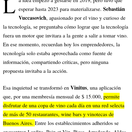
L
a idea empezó a gestarse en 2019, pero tuvo que
Sebastián
esperar hasta 2023 para materializarse.
Vuccasovich
, apasionado por el vino y curioso de
la tecnología, se preguntaba cómo lograr que la tecnología
fuera un motor que invitara a la gente a salir a tomar vino.
En ese momento, recuerdan hoy los emprendedores, la
tecnología solo estaba aprovechada como fuente de
información, compartiendo críticas, pero ninguna
propuesta invitaba a la acción.
Vinitus
Esa inquietud se transformó en
, una aplicación
que, por una membresía mensual de $ 15.000,
permite
disfrutar de una copa de vino cada día en una red selecta
de más de 50 restaurantes, wine bars y vinotecas de
Buenos Aires.
Entre los establecimientos adheridos se
encuentran Lardito, Pain et Vin, Picsa, Arredondo, Aldos,