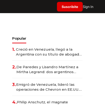
Suscribite
Sign In
Popular
1.
Creció en Venezuela, llegó a la
Argentina con su título de abogado
y construyó un imperio
gastronómico que revoluciona las
2.
De Paredes y Lisandro Martínez a
marcas "fast premium"
Mirtha Legrand: dos argentinos
impulsan el negocio del wellness
deportivo y el cuidado corporal
3.
Emigró de Venezuela, lideró las
operaciones de Chevron en EE.UU. y
hoy es la única mujer CEO en Vaca
Muerta
4.
Philip Anschutz, el magnate