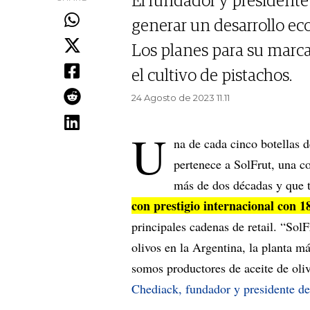
El fundador y president
generar un desarrollo ec
Los planes para su marca 
el cultivo de pistachos.
24 Agosto de 2023 11.11
U
na de cada cinco botellas 
pertenece a SolFrut, una c
más de dos décadas y que t
con prestigio internacional con 
principales cadenas de retail. “Sol
olivos en la Argentina, la planta m
somos productores de aceite de ol
Chediack, fundador y presidente d