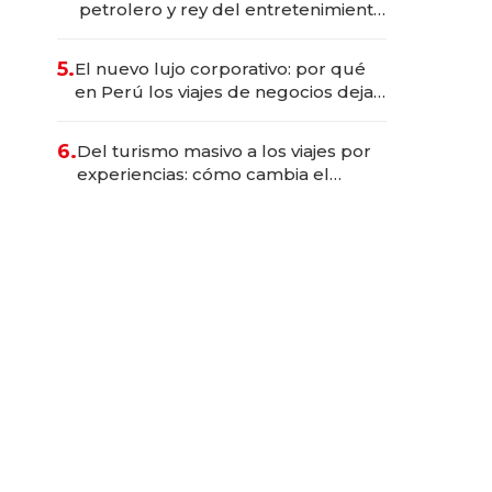
petrolero y rey del entretenimiento
que va por la licitación de
Tecnópolis junto a Fénix
5.
El nuevo lujo corporativo: por qué
en Perú los viajes de negocios dejan
de ser reuniones para convertirse
en experiencias transformadoras
6.
Del turismo masivo a los viajes por
experiencias: cómo cambia el
negocio de la asistencia al viajero