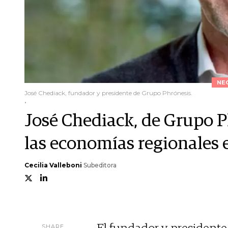
NE
José Chediack, fundador y presidente de Grupo Phrónesis.
.
José Chediack, de Grupo Ph
las economías regionales 
Cecilia Valleboni
Subeditora
SHARE