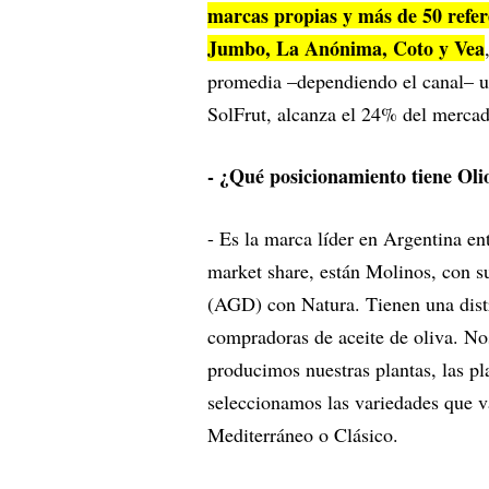
marcas propias y más de 50 refe
Jumbo, La Anónima, Coto y Vea
promedia –dependiendo el canal– 
SolFrut, alcanza el 24% del mercad
- ¿Qué posicionamiento tiene Oli
- Es la marca líder en Argentina en
market share, están Molinos, con s
(AGD) con Natura. Tienen una distr
compradoras de aceite de oliva. No
producimos nuestras plantas, las pl
seleccionamos las variedades que va
Mediterráneo o Clásico.