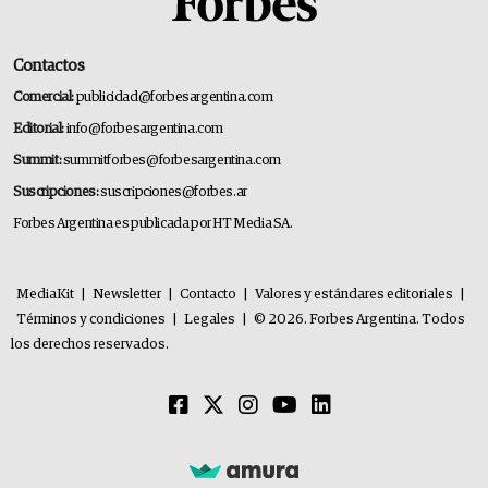
Contactos
Comercial:
publicidad@forbesargentina.com
Editorial:
info@forbesargentina.com
Summit:
summitforbes@forbesargentina.com
Suscripciones:
suscripciones@forbes.ar
Forbes Argentina es publicada por HT Media SA.
MediaKit
|
Newsletter
|
Contacto
|
Valores y estándares editoriales
|
Términos y condiciones
|
Legales
|
© 2026. Forbes Argentina. Todos
los derechos reservados.