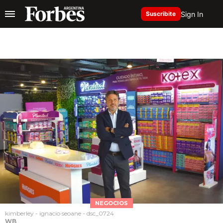
Sign In
Suscribite
NEGOCIOS
kimberley - ignacio seoane - dsc_0724
WB