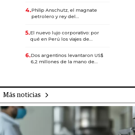
impulsan el negocio del wellness
deportivo y el cuidado corporal
4.
Philip Anschutz, el magnate
petrolero y rey del
entretenimiento que va por la
licitación de Tecnópolis junto a
5.
El nuevo lujo corporativo: por
Fénix
qué en Perú los viajes de
negocios dejan de ser reuniones
para convertirse en experiencias
6.
Dos argentinos levantaron US$
transformadoras
6,2 millones de la mano de
Rauch, Englebienne y Woloski
Más noticias