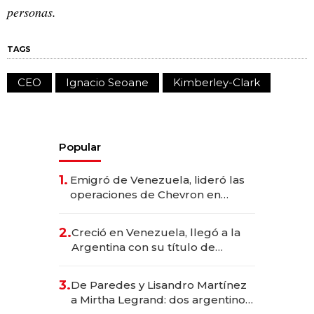
personas.
TAGS
CEO
Ignacio Seoane
Kimberley-Clark
Popular
1.
Emigró de Venezuela, lideró las
operaciones de Chevron en
EE.UU. y hoy es la única mujer
CEO en Vaca Muerta
2.
Creció en Venezuela, llegó a la
Argentina con su título de
abogado y construyó un imperio
gastronómico que revoluciona
3.
De Paredes y Lisandro Martínez
las marcas "fast premium"
a Mirtha Legrand: dos argentinos