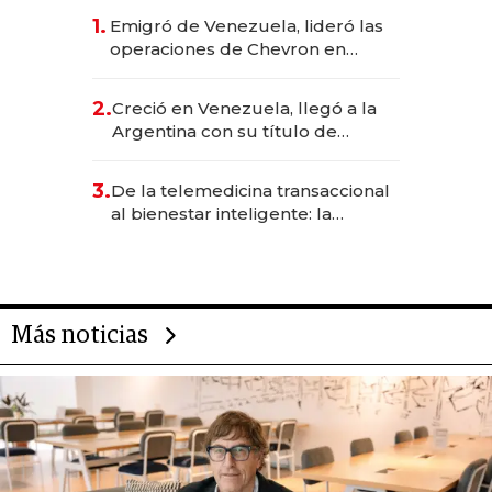
1.
Emigró de Venezuela, lideró las
operaciones de Chevron en
EE.UU. y hoy es la única mujer
CEO en Vaca Muerta
2.
Creció en Venezuela, llegó a la
Argentina con su título de
abogado y construyó un imperio
gastronómico que revoluciona
3.
De la telemedicina transaccional
las marcas "fast premium"
al bienestar inteligente: la
evolución de doc24 para
transformar a las organizaciones
Más noticias