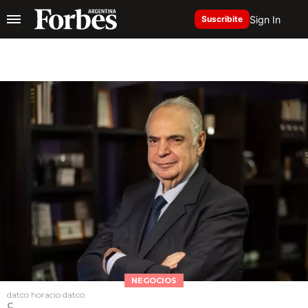
Sign In
Suscribite
NEGOCIOS
datco horacio datco
C