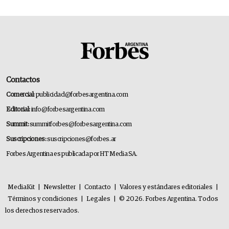
Contactos
Comercial:
publicidad@forbesargentina.com
Editorial:
info@forbesargentina.com
Summit:
summitforbes@forbesargentina.com
Suscripciones:
suscripciones@forbes.ar
Forbes Argentina es publicada por HT Media SA.
MediaKit
|
Newsletter
|
Contacto
|
Valores y estándares editoriales
|
Términos y condiciones
|
Legales
|
© 2026. Forbes Argentina. Todos
los derechos reservados.