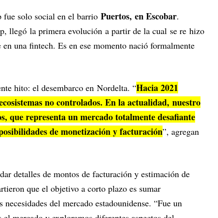
Puertos, en Escobar
 fue solo social en el barrio
.
, llegó la primera evolución a partir de la cual se re hizo
e en una fintech. Es en ese momento nació formalmente
Hacia 2021
nte hito: el desembarco en Nordelta. “
 ecosistemas no controlados. En la actualidad, nuestro
os, que representa un mercado totalmente desafiante
osibilidades de monetización y facturación
”, agregan
 dar detalles de montos de facturación y estimación de
rtieron que el objetivo a corto plazo es sumar
as necesidades del mercado estadounidense. “Fue un
s el mercado y exploramos diferentes aspectos del