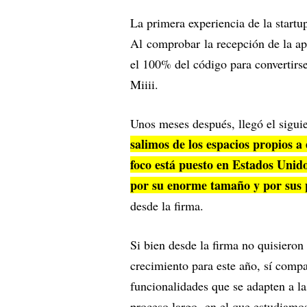
La primera experiencia de la startup
Al comprobar la recepción de la app
el 100% del código para convertirs
Miiii.
Unos meses después, llegó el siguie
salimos de los espacios propios a
foco está puesto en Estados Unid
por su enorme tamaño y por sus p
desde la firma.
Si bien desde la firma no quisieron
crecimiento para este año, sí compa
funcionalidades que se adapten a l
proceso largo, en el que estudiamo