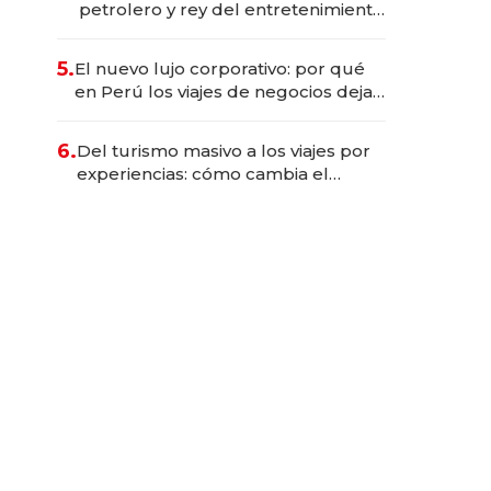
petrolero y rey del entretenimiento
que va por la licitación de
Tecnópolis junto a Fénix
5.
El nuevo lujo corporativo: por qué
en Perú los viajes de negocios dejan
de ser reuniones para convertirse
en experiencias transformadoras
6.
Del turismo masivo a los viajes por
experiencias: cómo cambia el
negocio de la asistencia al viajero