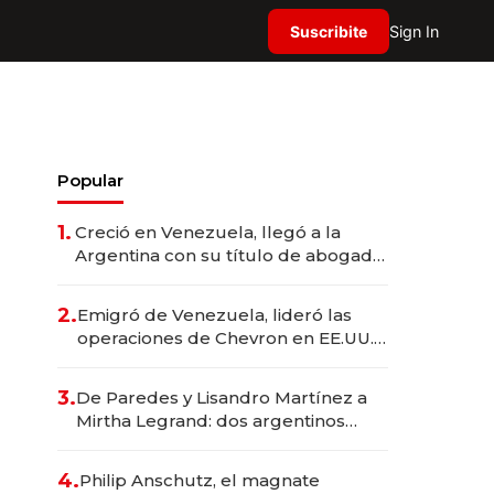
Suscribite
Sign In
Popular
1.
Creció en Venezuela, llegó a la
Argentina con su título de abogado
y construyó un imperio
gastronómico que revoluciona las
2.
Emigró de Venezuela, lideró las
marcas "fast premium"
operaciones de Chevron en EE.UU. y
hoy es la única mujer CEO en Vaca
Muerta
3.
De Paredes y Lisandro Martínez a
Mirtha Legrand: dos argentinos
impulsan el negocio del wellness
deportivo y el cuidado corporal
4.
Philip Anschutz, el magnate