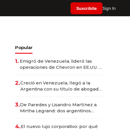
Suscribite
Sign In
Popular
1.
Emigró de Venezuela, lideró las
operaciones de Chevron en EE.UU. y
hoy es la única mujer CEO en Vaca
Muerta
2.
Creció en Venezuela, llegó a la
Argentina con su título de abogado
y construyó un imperio
gastronómico que revoluciona las
3.
De Paredes y Lisandro Martínez a
marcas "fast premium"
Mirtha Legrand: dos argentinos
impulsan el negocio del wellness
deportivo y el cuidado corporal
4.
El nuevo lujo corporativo: por qué