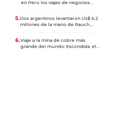
en Perú los viajes de negocios
dejan de ser reuniones para
convertirse en experiencias
5.
Dos argentinos levantaron US$ 6,2
transformadoras
millones de la mano de Rauch,
Englebienne y Woloski
6.
Viaje a la mina de cobre más
grande del mundo: Escondida, el
gigante chileno que exporta US$
14.000 millones anuales