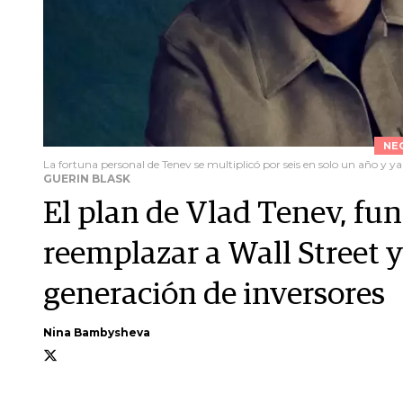
NE
La fortuna personal de Tenev se multiplicó por seis en solo un año y 
GUERIN BLASK
El plan de Vlad Tenev, fu
reemplazar a Wall Street y
generación de inversores
Nina Bambysheva