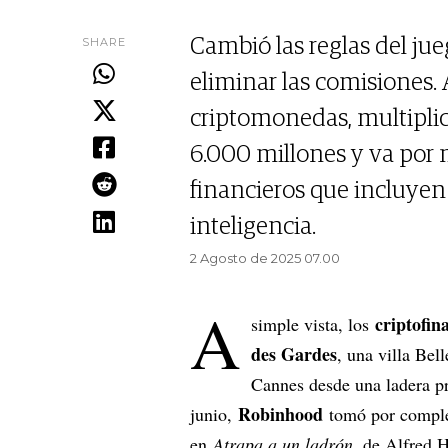
SHARE
Cambió las reglas del jue
eliminar las comisiones. 
criptomonedas, multiplic
6.000 millones y va por 
financieros que incluyen
inteligencia.
2 Agosto de 2025 07.00
A
criptofin
simple vista, los
des Gardes
, una villa Bel
Cannes desde una ladera pr
Robinhood
junio,
tomó por comple
en
Atrapa a un ladrón
, de Alfred 