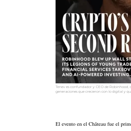
Tenev es confundador y CEO de Robinhood, q
generaciones que crecieron con lo digital y que
El evento en el Château fue el pri