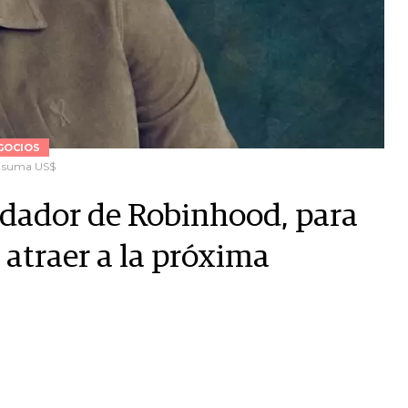
GOCIOS
ya suma US$
ndador de Robinhood, para
 atraer a la próxima