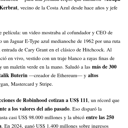
Kerbrat
, vecino de la Costa Azul desde hace años y jefe
e película: un video mostraba al cofundador y CEO de
o un Jaguar E-Type azul medianoche de 1962 por una ruta
la entrada de Cary Grant en el clásico de Hitchcock. Al
ió en vivo, vestido con un traje blanco a rayas finas de
más de 300
y un maletín verde en la mano. Saludó a las
talik Buterin
altos
—creador de Ethereum— y
an, Mastercard y Stripe.
cciones de Robinhood cotizan a US$ 111
, un récord que
nte a los valores del año pasado
. Eso disparó la
entre las 250
 hasta casi US$ 98.000 millones y la ubicó
a
. En 2024, ganó US$ 1.400 millones sobre ingresos