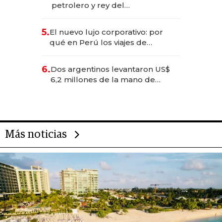
petrolero y rey del
entretenimiento que va por la
licitación de Tecnópolis junto a
5.
El nuevo lujo corporativo: por
Fénix
qué en Perú los viajes de
negocios dejan de ser reuniones
para convertirse en experiencias
6.
Dos argentinos levantaron US$
transformadoras
6,2 millones de la mano de
Rauch, Englebienne y Woloski
Más noticias