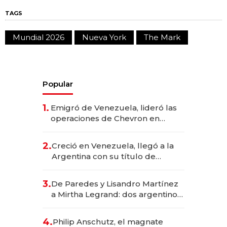
TAGS
Mundial 2026
Nueva York
The Mark
Popular
1.
Emigró de Venezuela, lideró las
operaciones de Chevron en
EE.UU. y hoy es la única mujer
CEO en Vaca Muerta
2.
Creció en Venezuela, llegó a la
Argentina con su título de
abogado y construyó un imperio
gastronómico que revoluciona
3.
De Paredes y Lisandro Martínez
las marcas "fast premium"
a Mirtha Legrand: dos argentinos
impulsan el negocio del wellness
deportivo y el cuidado corporal
4.
Philip Anschutz, el magnate