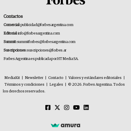
Contactos
Comercial:
publicidad@forbesargentina.com
Editorial:
info@forbesargentina.com
Summit:
summitforbes@forbesargentina.com
Suscripciones:
suscripciones@forbes.ar
Forbes Argentina es publicada por HT Media SA.
MediaKit
|
Newsletter
|
Contacto
|
Valores y estándares editoriales
|
Términos y condiciones
|
Legales
|
© 2026. Forbes Argentina. Todos
los derechos reservados.