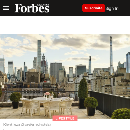
Sign In
Suscribite
LIFESTYLE
(Gentileza @preferredhotels)
.