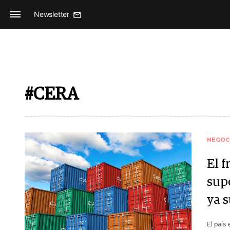
Newsletter
#CERA
NEGOC
El f
sup
ya 
El país