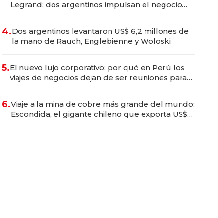
Legrand: dos argentinos impulsan el negocio
del wellness deportivo y el cuidado corporal
4.
Dos argentinos levantaron US$ 6,2 millones de
la mano de Rauch, Englebienne y Woloski
5.
El nuevo lujo corporativo: por qué en Perú los
viajes de negocios dejan de ser reuniones para
convertirse en experiencias transformadoras
6.
Viaje a la mina de cobre más grande del mundo:
Escondida, el gigante chileno que exporta US$
14.000 millones anuales