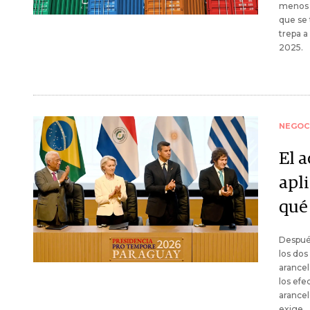
menos 1
que se 
trepa a
2025.
NEGOC
El 
apl
qué
Después
los dos
arancel
los efe
arancel
exige.