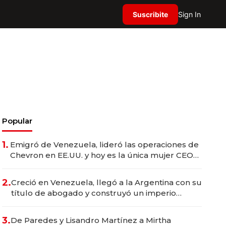
Suscribite
Sign In
Popular
1.
Emigró de Venezuela, lideró las operaciones de
Chevron en EE.UU. y hoy es la única mujer CEO
en Vaca Muerta
2.
Creció en Venezuela, llegó a la Argentina con su
título de abogado y construyó un imperio
gastronómico que revoluciona las marcas "fast
premium"
3.
De Paredes y Lisandro Martínez a Mirtha