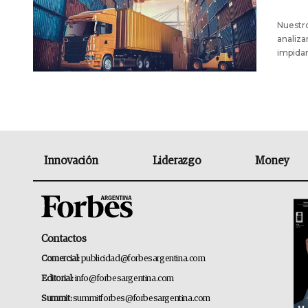
Nuestro
analiza
impidan
Innovación
Liderazgo
Money
Contactos
Comercial:
publicidad@forbesargentina.com
Editorial:
info@forbesargentina.com
Summit:
summitforbes@forbesargentina.com