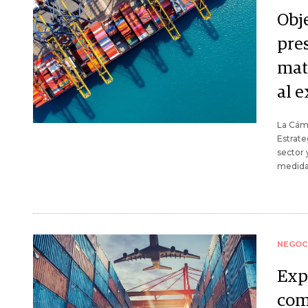
Obj
pre
mat
al e
La Cám
Estrate
sector 
medidas
NEGOC
Exp
com