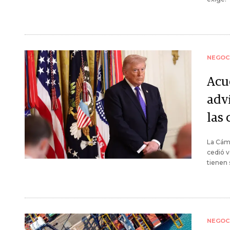
NEGOC
Acu
advi
las 
La Cáma
cedió v
tienen 
NEGOC