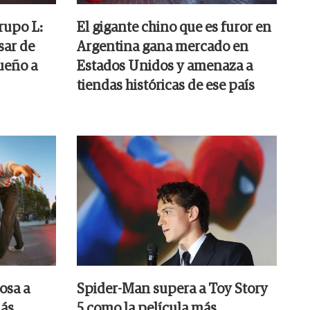
rupo L:
El gigante chino que es furor en
sar de
Argentina gana mercado en
ueño a
Estados Unidos y amenaza a
tiendas históricas de ese país
osa a
Spider-Man supera a Toy Story
más
5 como la película más