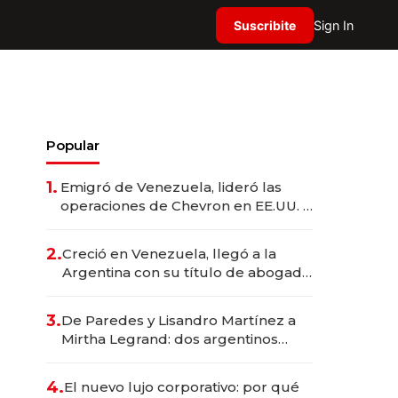
Suscribite
Sign In
Popular
1.
Emigró de Venezuela, lideró las
operaciones de Chevron en EE.UU. y
hoy es la única mujer CEO en Vaca
Muerta
2.
Creció en Venezuela, llegó a la
Argentina con su título de abogado
y construyó un imperio
gastronómico que revoluciona las
3.
De Paredes y Lisandro Martínez a
marcas "fast premium"
Mirtha Legrand: dos argentinos
impulsan el negocio del wellness
deportivo y el cuidado corporal
4.
El nuevo lujo corporativo: por qué