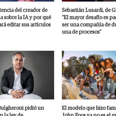
tencia del creador de
Sebastián Lusardi, de G
 sobre la IA y por qué
“El mayor desafío es pa
ará editar sus artículos
ser una compañía de d
una de procesos”
ulgheroni pidió un
El modelo que hizo fam
 la ley de
John Foos ya no es el 