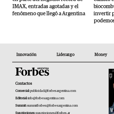
IMAX, entradas agotadas y el
biocombu
fenómeno que llegó a Argentina
invertir 
podemos
Innovación
Liderazgo
Money
Contactos
Comercial:
publicidad@forbesargentina.com
Editorial:
info@forbesargentina.com
Summit:
summitforbes@forbesargentina.com
Suscripciones:
suscripciones@forbes.ar