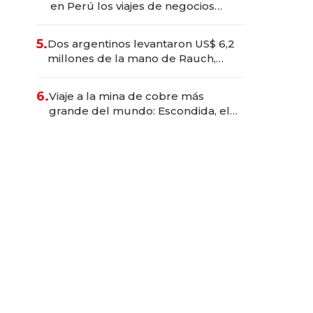
en Perú los viajes de negocios
dejan de ser reuniones para
convertirse en experiencias
5.
Dos argentinos levantaron US$ 6,2
transformadoras
millones de la mano de Rauch,
Englebienne y Woloski
6.
Viaje a la mina de cobre más
grande del mundo: Escondida, el
gigante chileno que exporta US$
14.000 millones anuales