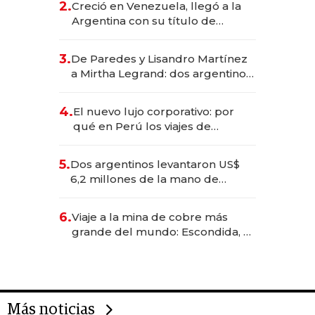
2.
Creció en Venezuela, llegó a la
Argentina con su título de
abogado y construyó un imperio
gastronómico que revoluciona
3.
De Paredes y Lisandro Martínez
las marcas "fast premium"
a Mirtha Legrand: dos argentinos
impulsan el negocio del wellness
deportivo y el cuidado corporal
4.
El nuevo lujo corporativo: por
qué en Perú los viajes de
negocios dejan de ser reuniones
para convertirse en experiencias
5.
Dos argentinos levantaron US$
transformadoras
6,2 millones de la mano de
Rauch, Englebienne y Woloski
6.
Viaje a la mina de cobre más
grande del mundo: Escondida, el
gigante chileno que exporta US$
14.000 millones anuales
Más noticias