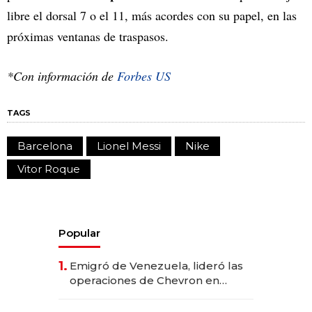
libre el dorsal 7 o el 11, más acordes con su papel, en las
próximas ventanas de traspasos.
*Con información de
Forbes US
TAGS
Barcelona
Lionel Messi
Nike
Vitor Roque
Popular
1.
Emigró de Venezuela, lideró las
operaciones de Chevron en
EE.UU. y hoy es la única mujer
CEO en Vaca Muerta