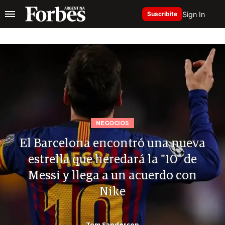
Sign In
Suscribite
NEGOCIOS
El Barcelona encontró una nueva
estrella que heredará la "10" de
Messi y llega a un acuerdo con
Nike
Tom Sanderson