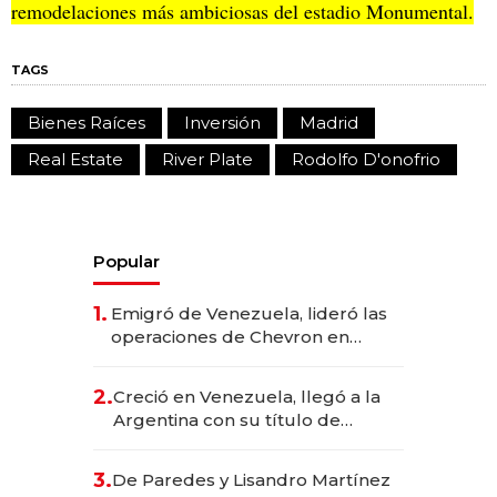
remodelaciones más ambiciosas del estadio Monumental.
TAGS
Bienes Raíces
Inversión
Madrid
Real Estate
River Plate
Rodolfo D'onofrio
Popular
1.
Emigró de Venezuela, lideró las
operaciones de Chevron en
EE.UU. y hoy es la única mujer
CEO en Vaca Muerta
2.
Creció en Venezuela, llegó a la
Argentina con su título de
abogado y construyó un imperio
gastronómico que revoluciona
3.
De Paredes y Lisandro Martínez
las marcas "fast premium"