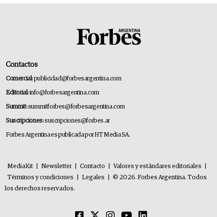
Contactos
Comercial:
publicidad@forbesargentina.com
Editorial:
info@forbesargentina.com
Summit:
summitforbes@forbesargentina.com
Suscripciones:
suscripciones@forbes.ar
Forbes Argentina es publicada por HT Media SA.
MediaKit
|
Newsletter
|
Contacto
|
Valores y estándares editoriales
|
Términos y condiciones
|
Legales
|
© 2026. Forbes Argentina. Todos
los derechos reservados.