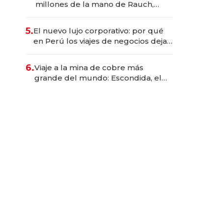
millones de la mano de Rauch,
Englebienne y Woloski
5.
El nuevo lujo corporativo: por qué
en Perú los viajes de negocios dejan
de ser reuniones para convertirse
en experiencias transformadoras
6.
Viaje a la mina de cobre más
grande del mundo: Escondida, el
gigante chileno que exporta US$
14.000 millones anuales