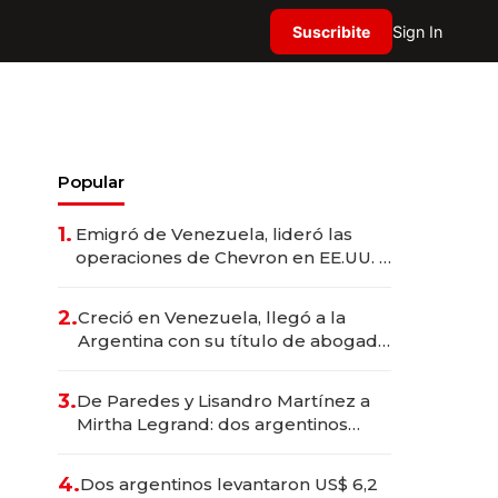
Suscribite
Sign In
Popular
1.
Emigró de Venezuela, lideró las
operaciones de Chevron en EE.UU. y
hoy es la única mujer CEO en Vaca
Muerta
2.
Creció en Venezuela, llegó a la
Argentina con su título de abogado
y construyó un imperio
gastronómico que revoluciona las
3.
De Paredes y Lisandro Martínez a
marcas "fast premium"
Mirtha Legrand: dos argentinos
impulsan el negocio del wellness
deportivo y el cuidado corporal
4.
Dos argentinos levantaron US$ 6,2