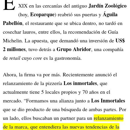
E
Jardín Zoológico
XIX en las cercanías del antiguo
Ecoparque
Águila
(hoy,
) reabrió sus puertas y
Pabellón
, el restaurante que se ubica dentro, no tardó en
cosechar lauros, entre ellos, la recomendación de Guía
US$
Michelin. La apuesta, que demandó una inversión de
2 millones
Grupo Abridor
, tuvo detrás a
, una compañía
de
retail
cuyo
core
es la gastronomía.
Ahora, la firma va por más. Recientemente anunció el
Los inmortales
relanzamiento de la pizzería
, que
actualmente tiene 5 locales propios y 70 años en el
Los Inmortales
mercado. “Formamos una alianza junto a
que se dio producto de una búsqueda de ambas partes. Por
un lado, ellos buscaban un partner para un
relanzamiento
de la marca, que entendiera las nuevas tendencias de la