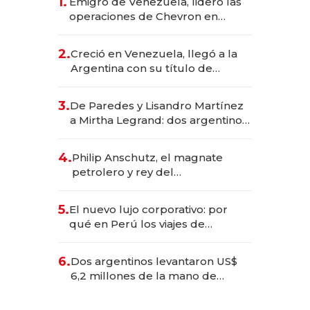
1.
Emigró de Venezuela, lideró las
operaciones de Chevron en
EE.UU. y hoy es la única mujer
CEO en Vaca Muerta
2.
Creció en Venezuela, llegó a la
Argentina con su título de
abogado y construyó un imperio
gastronómico que revoluciona
3.
De Paredes y Lisandro Martínez
las marcas "fast premium"
a Mirtha Legrand: dos argentinos
impulsan el negocio del wellness
deportivo y el cuidado corporal
4.
Philip Anschutz, el magnate
petrolero y rey del
entretenimiento que va por la
licitación de Tecnópolis junto a
5.
El nuevo lujo corporativo: por
Fénix
qué en Perú los viajes de
negocios dejan de ser reuniones
para convertirse en experiencias
6.
Dos argentinos levantaron US$
transformadoras
6,2 millones de la mano de
Rauch, Englebienne y Woloski