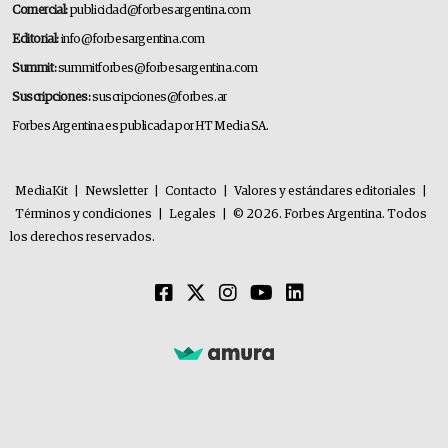
Comercial:
publicidad@forbesargentina.com
Editorial:
info@forbesargentina.com
Summit:
summitforbes@forbesargentina.com
Suscripciones:
suscripciones@forbes.ar
Forbes Argentina es publicada por HT Media SA.
MediaKit
|
Newsletter
|
Contacto
|
Valores y estándares editoriales
|
Términos y condiciones
|
Legales
|
© 2026. Forbes Argentina. Todos
los derechos reservados.