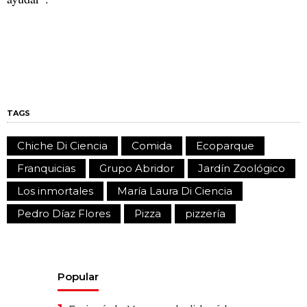
TAGS
Chiche Di Ciencia
Comida
Ecoparque
Franquicias
Grupo Abridor
Jardín Zoológico
Los inmortales
María Laura Di Ciencia
Pedro Díaz Flores
Pizza
pizzería
Popular