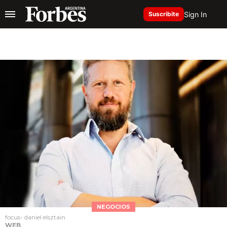
Sign In
Suscribite
NEGOCIOS
focus- daniel elsztain
WEB