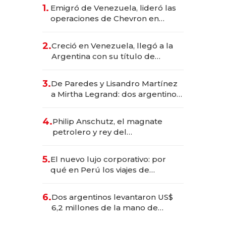
1.
Emigró de Venezuela, lideró las
operaciones de Chevron en
EE.UU. y hoy es la única mujer
CEO en Vaca Muerta
2.
Creció en Venezuela, llegó a la
Argentina con su título de
abogado y construyó un imperio
gastronómico que revoluciona
3.
De Paredes y Lisandro Martínez
las marcas "fast premium"
a Mirtha Legrand: dos argentinos
impulsan el negocio del wellness
deportivo y el cuidado corporal
4.
Philip Anschutz, el magnate
petrolero y rey del
entretenimiento que va por la
licitación de Tecnópolis junto a
5.
El nuevo lujo corporativo: por
Fénix
qué en Perú los viajes de
negocios dejan de ser reuniones
para convertirse en experiencias
6.
Dos argentinos levantaron US$
transformadoras
6,2 millones de la mano de
Rauch, Englebienne y Woloski