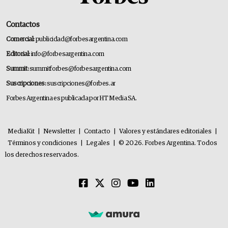
Contactos
Comercial:
publicidad@forbesargentina.com
Editorial:
info@forbesargentina.com
Summit:
summitforbes@forbesargentina.com
Suscripciones:
suscripciones@forbes.ar
Forbes Argentina es publicada por HT Media SA.
MediaKit
|
Newsletter
|
Contacto
|
Valores y estándares editoriales
|
Términos y condiciones
|
Legales
|
© 2026. Forbes Argentina. Todos
los derechos reservados.