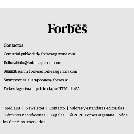
Contactos
Comercial:
publicidad@forbesargentina.com
Editorial:
info@forbesargentina.com
Summit:
summitforbes@forbesargentina.com
Suscripciones:
suscripciones@forbes.ar
Forbes Argentina es publicada por HT Media SA.
MediaKit
|
Newsletter
|
Contacto
|
Valores y estándares editoriales
|
Términos y condiciones
|
Legales
|
© 2026. Forbes Argentina. Todos
los derechos reservados.