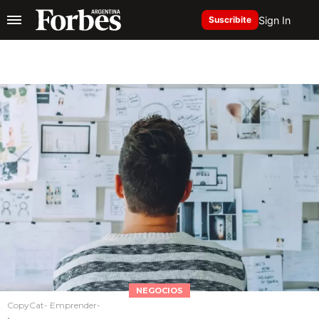
Sign In
Suscribite
NEGOCIOS
CopyCat- Emprender-
.