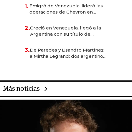
1.
Emigró de Venezuela, lideró las
operaciones de Chevron en
EE.UU. y hoy es la única mujer
CEO en Vaca Muerta
2.
Creció en Venezuela, llegó a la
Argentina con su título de
abogado y construyó un imperio
gastronómico que revoluciona
3.
De Paredes y Lisandro Martínez
las marcas "fast premium"
a Mirtha Legrand: dos argentinos
impulsan el negocio del wellness
deportivo y el cuidado corporal
Más noticias