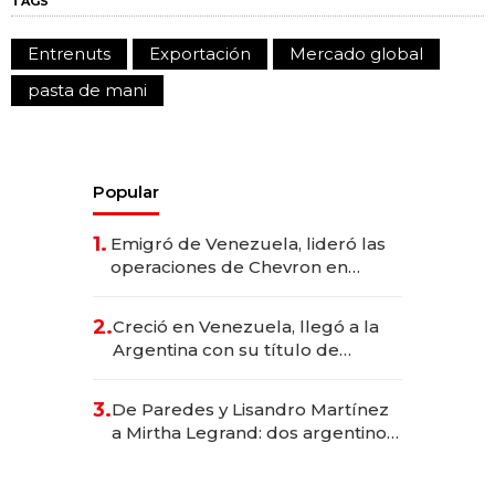
TAGS
Entrenuts
Exportación
Mercado global
pasta de mani
Popular
1.
Emigró de Venezuela, lideró las
operaciones de Chevron en
EE.UU. y hoy es la única mujer
CEO en Vaca Muerta
2.
Creció en Venezuela, llegó a la
Argentina con su título de
abogado y construyó un imperio
gastronómico que revoluciona
3.
De Paredes y Lisandro Martínez
las marcas "fast premium"
a Mirtha Legrand: dos argentinos
impulsan el negocio del wellness
deportivo y el cuidado corporal