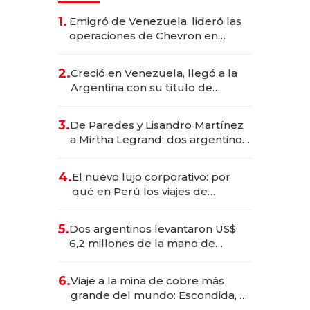
1.
Emigró de Venezuela, lideró las
operaciones de Chevron en
EE.UU. y hoy es la única mujer
CEO en Vaca Muerta
2.
Creció en Venezuela, llegó a la
Argentina con su título de
abogado y construyó un imperio
gastronómico que revoluciona
3.
De Paredes y Lisandro Martínez
las marcas "fast premium"
a Mirtha Legrand: dos argentinos
impulsan el negocio del wellness
deportivo y el cuidado corporal
4.
El nuevo lujo corporativo: por
qué en Perú los viajes de
negocios dejan de ser reuniones
para convertirse en experiencias
5.
Dos argentinos levantaron US$
transformadoras
6,2 millones de la mano de
Rauch, Englebienne y Woloski
6.
Viaje a la mina de cobre más
grande del mundo: Escondida, el
gigante chileno que exporta US$