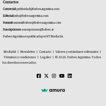
Contactos
Comercial:
publicidad@forbesargentina.com
Editorial:
info@forbesargentina.com
Summit:
summitforbes@forbesargentina.com
Suscripciones:
suscripciones@forbes.ar
Forbes Argentina es publicada por HT Media SA.
MediaKit
|
Newsletter
|
Contacto
|
Valores y estándares editoriales
|
Términos y condiciones
|
Legales
|
© 2026. Forbes Argentina. Todos
los derechos reservados.