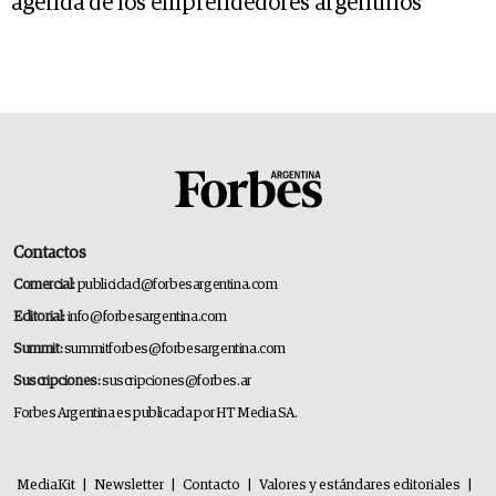
agenda de los emprendedores argentinos
Contactos
Comercial:
publicidad@forbesargentina.com
Editorial:
info@forbesargentina.com
Summit:
summitforbes@forbesargentina.com
Suscripciones:
suscripciones@forbes.ar
Forbes Argentina es publicada por HT Media SA.
MediaKit
|
Newsletter
|
Contacto
|
Valores y estándares editoriales
|