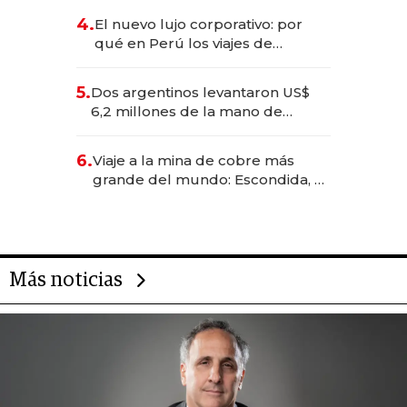
deportivo y el cuidado corporal
4.
El nuevo lujo corporativo: por
qué en Perú los viajes de
negocios dejan de ser reuniones
para convertirse en experiencias
5.
Dos argentinos levantaron US$
transformadoras
6,2 millones de la mano de
Rauch, Englebienne y Woloski
6.
Viaje a la mina de cobre más
grande del mundo: Escondida, el
gigante chileno que exporta US$
14.000 millones anuales
Más noticias