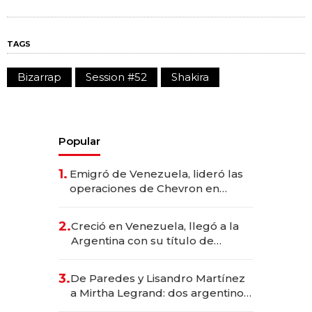
TAGS
Bizarrap
Session #52
Shakira
Popular
1.
Emigró de Venezuela, lideró las
operaciones de Chevron en
EE.UU. y hoy es la única mujer
CEO en Vaca Muerta
2.
Creció en Venezuela, llegó a la
Argentina con su título de
abogado y construyó un imperio
gastronómico que revoluciona
3.
De Paredes y Lisandro Martínez
las marcas "fast premium"
a Mirtha Legrand: dos argentinos
impulsan el negocio del wellness