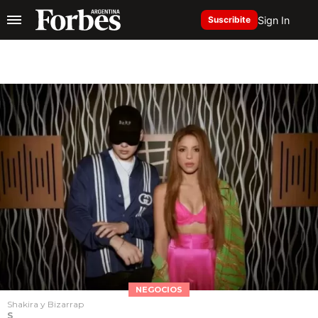
Sign In
Suscribite
NEGOCIOS
Shakira y Bizarrap
S