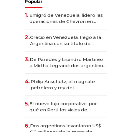
Popular
1.
Emigró de Venezuela, lideró las
operaciones de Chevron en
EE.UU. y hoy es la única mujer
CEO en Vaca Muerta
2.
Creció en Venezuela, llegó a la
Argentina con su título de
abogado y construyó un imperio
gastronómico que revoluciona
3.
De Paredes y Lisandro Martínez
las marcas "fast premium"
a Mirtha Legrand: dos argentinos
impulsan el negocio del wellness
deportivo y el cuidado corporal
4.
Philip Anschutz, el magnate
petrolero y rey del
entretenimiento que va por la
licitación de Tecnópolis junto a
5.
El nuevo lujo corporativo: por
Fénix
qué en Perú los viajes de
negocios dejan de ser reuniones
para convertirse en experiencias
6.
Dos argentinos levantaron US$
transformadoras
6,2 millones de la mano de