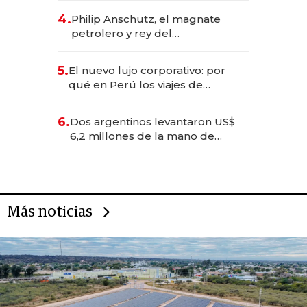
deportivo y el cuidado corporal
4.
Philip Anschutz, el magnate
petrolero y rey del
entretenimiento que va por la
licitación de Tecnópolis junto a
5.
El nuevo lujo corporativo: por
Fénix
qué en Perú los viajes de
negocios dejan de ser reuniones
para convertirse en experiencias
6.
Dos argentinos levantaron US$
transformadoras
6,2 millones de la mano de
Rauch, Englebienne y Woloski
Más noticias