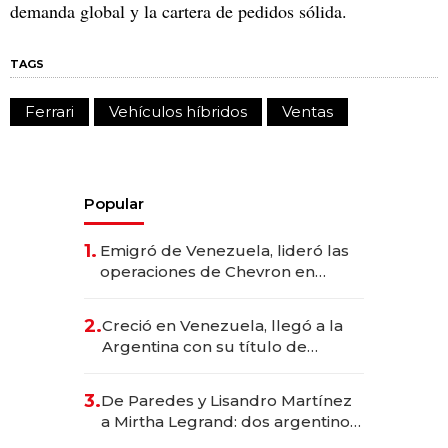
demanda global y la cartera de pedidos sólida.
TAGS
Ferrari
Vehículos híbridos
Ventas
Popular
1.
Emigró de Venezuela, lideró las
operaciones de Chevron en
EE.UU. y hoy es la única mujer
CEO en Vaca Muerta
2.
Creció en Venezuela, llegó a la
Argentina con su título de
abogado y construyó un imperio
gastronómico que revoluciona
3.
De Paredes y Lisandro Martínez
las marcas "fast premium"
a Mirtha Legrand: dos argentinos
impulsan el negocio del wellness