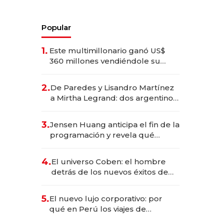
Popular
1.
Este multimillonario ganó US$
360 millones vendiéndole su
empresa de psicodélicos a Eli
Lilly
2.
De Paredes y Lisandro Martínez
a Mirtha Legrand: dos argentinos
impulsan el negocio del wellness
deportivo y el cuidado corporal
3.
Jensen Huang anticipa el fin de la
programación y revela qué
aprender para trabajar con IA
4.
El universo Coben: el hombre
detrás de los nuevos éxitos de
Netflix
5.
El nuevo lujo corporativo: por
qué en Perú los viajes de
negocios dejan de ser reuniones