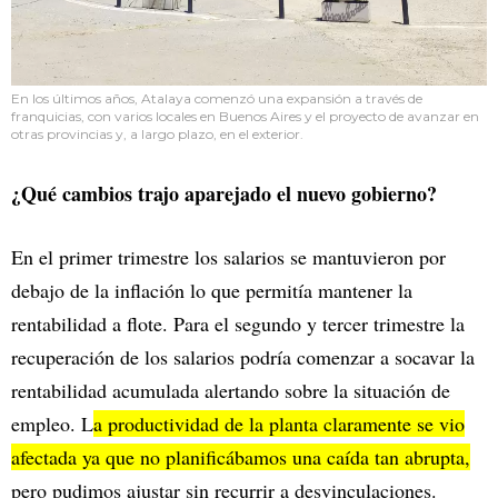
En los últimos años, Atalaya comenzó una expansión a través de
franquicias, con varios locales en Buenos Aires y el proyecto de avanzar en
otras provincias y, a largo plazo, en el exterior.
¿Qué cambios trajo aparejado el nuevo gobierno?
En el primer trimestre los salarios se mantuvieron por
debajo de la inflación lo que permitía mantener la
rentabilidad a flote. Para el segundo y tercer trimestre la
recuperación de los salarios podría comenzar a socavar la
rentabilidad acumulada alertando sobre la situación de
empleo. L
a productividad de la planta claramente se vio
afectada ya que no planificábamos una caída tan abrupta,
pero pudimos ajustar sin recurrir a desvinculaciones.