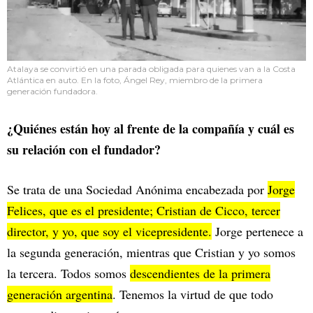
Atalaya se convirtió en una parada obligada para quienes van a la Costa
Atlántica en auto. En la foto, Ángel Rey, miembro de la primera
generación fundadora.
¿Quiénes están hoy al frente de la compañía y cuál es
su relación con el fundador?
Se trata de una Sociedad Anónima encabezada por
Jorge
Felices, que es el presidente; Cristian de Cicco, tercer
director, y yo, que soy el vicepresidente.
Jorge pertenece a
la segunda generación, mientras que Cristian y yo somos
la tercera. Todos somos
descendientes de la primera
generación argentina
. Tenemos la virtud de que todo