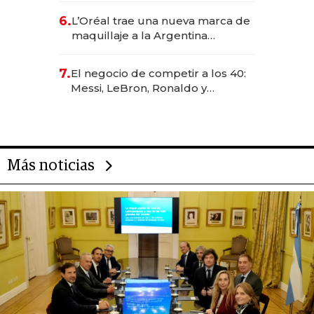
para convertirse en experiencias
6.
L’Oréal trae una nueva marca de
transformadoras
maquillaje a la Argentina
después de 8 años: la estrategia
para conquistar a la Generación Z
7.
El negocio de competir a los 40:
Messi, LeBron, Ronaldo y
Djokovic, las caras detrás del
mercado de la longevidad
deportiva
Más noticias