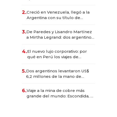
EE.UU. y hoy es la única mujer
CEO en Vaca Muerta
2.
Creció en Venezuela, llegó a la
Argentina con su título de
abogado y construyó un imperio
gastronómico que revoluciona
3.
De Paredes y Lisandro Martínez
las marcas "fast premium"
a Mirtha Legrand: dos argentinos
impulsan el negocio del wellness
deportivo y el cuidado corporal
4.
El nuevo lujo corporativo: por
qué en Perú los viajes de
negocios dejan de ser reuniones
para convertirse en experiencias
5.
Dos argentinos levantaron US$
transformadoras
6,2 millones de la mano de
Rauch, Englebienne y Woloski
6.
Viaje a la mina de cobre más
grande del mundo: Escondida, el
gigante chileno que exporta US$
14.000 millones anuales