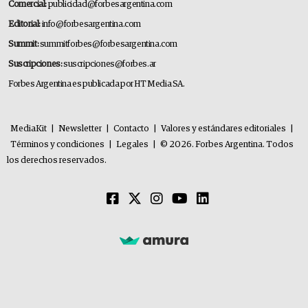
Comercial:
publicidad@forbesargentina.com
Editorial:
info@forbesargentina.com
Summit:
summitforbes@forbesargentina.com
Suscripciones:
suscripciones@forbes.ar
Forbes Argentina es publicada por HT Media SA.
MediaKit
|
Newsletter
|
Contacto
|
Valores y estándares editoriales
|
Términos y condiciones
|
Legales
|
© 2026. Forbes Argentina. Todos
los derechos reservados.