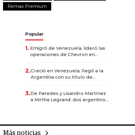
Remax Premium
Popular
1.
Emigró de Venezuela, lideró las
operaciones de Chevron en
EE.UU. y hoy es la única mujer
CEO en Vaca Muerta
2.
Creció en Venezuela, llegó a la
Argentina con su título de
abogado y construyó un imperio
gastronómico que revoluciona
3.
De Paredes y Lisandro Martínez
las marcas "fast premium"
a Mirtha Legrand: dos argentinos
impulsan el negocio del wellness
deportivo y el cuidado corporal
Más noticias