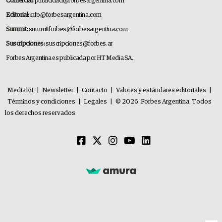
Comercial:
publicidad@forbesargentina.com
Editorial:
info@forbesargentina.com
Summit:
summitforbes@forbesargentina.com
Suscripciones:
suscripciones@forbes.ar
Forbes Argentina es publicada por HT Media SA.
MediaKit
|
Newsletter
|
Contacto
|
Valores y estándares editoriales
|
Términos y condiciones
|
Legales
|
© 2026. Forbes Argentina. Todos
los derechos reservados.