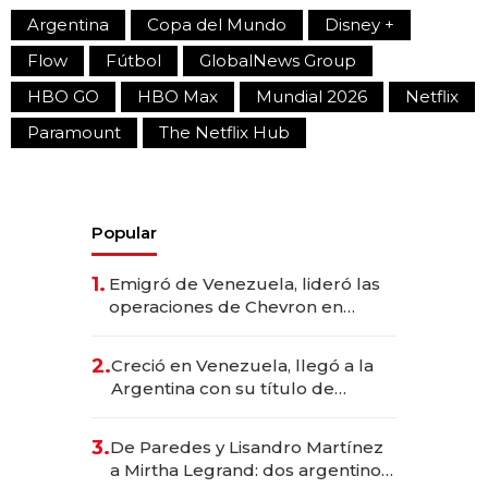
Argentina
Copa del Mundo
Disney +
Flow
Fútbol
GlobalNews Group
HBO GO
HBO Max
Mundial 2026
Netflix
Paramount
The Netflix Hub
Popular
1.
Emigró de Venezuela, lideró las
operaciones de Chevron en
EE.UU. y hoy es la única mujer
CEO en Vaca Muerta
2.
Creció en Venezuela, llegó a la
Argentina con su título de
abogado y construyó un imperio
gastronómico que revoluciona
3.
De Paredes y Lisandro Martínez
las marcas "fast premium"
a Mirtha Legrand: dos argentinos