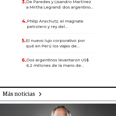
3.
De Paredes y Lisandro Martínez
las marcas "fast premium"
a Mirtha Legrand: dos argentinos
impulsan el negocio del wellness
deportivo y el cuidado corporal
4.
Philip Anschutz, el magnate
petrolero y rey del
entretenimiento que va por la
licitación de Tecnópolis junto a
5.
El nuevo lujo corporativo: por
Fénix
qué en Perú los viajes de
negocios dejan de ser reuniones
para convertirse en experiencias
6.
Dos argentinos levantaron US$
transformadoras
6,2 millones de la mano de
Rauch, Englebienne y Woloski
Más noticias