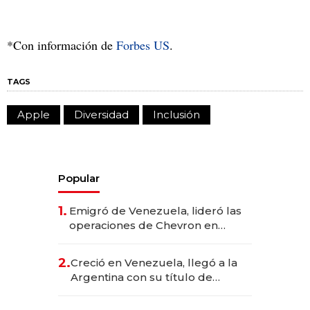
*Con información de
Forbes US
.
TAGS
Apple
Diversidad
Inclusión
Popular
1.
Emigró de Venezuela, lideró las
operaciones de Chevron en
EE.UU. y hoy es la única mujer
CEO en Vaca Muerta
2.
Creció en Venezuela, llegó a la
Argentina con su título de
abogado y construyó un imperio
gastronómico que revoluciona